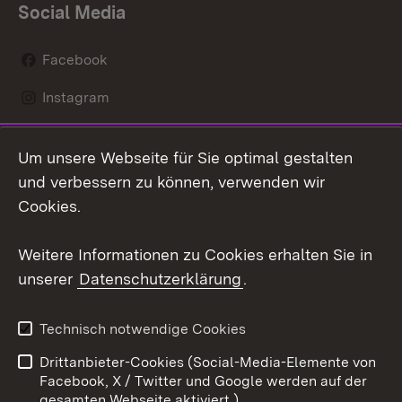
Social Media
Facebook
Instagram
LinkedIn
Um unsere Webseite für Sie optimal gestalten
Mastodon
und verbessern zu können, verwenden wir
Cookies.
Youtube
Weitere Informationen zu Cookies erhalten Sie in
Zum 
unserer
Datenschutzerklärung
.
Kontakt
Datenschutz
Erklärung zur
Benutzungshinweise
Technisch notwendige Cookies
Barrierefreiheit
Drittanbieter-Cookies (Social-Media-Elemente von
Impressum
Cookies
Facebook, X / Twitter und Google werden auf der
gesamten Webseite aktiviert.)