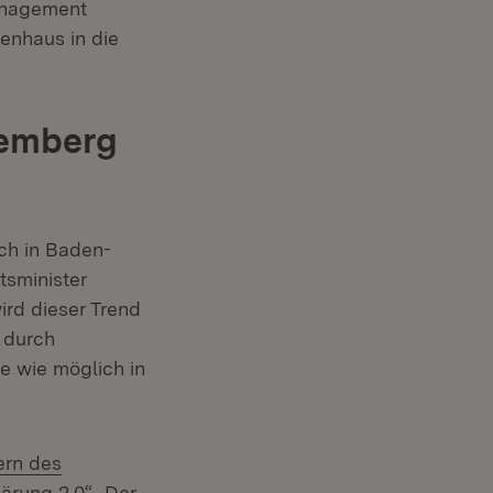
anagement
enhaus in die
temberg
ch in Baden-
tsminister
rd dieser Trend
 durch
e wie möglich in
ern des
ärung 2.0“
. Der