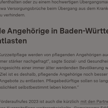
aufenthalten oder zu einem hochwertigen Übergangsm
etwa Versorgungsbrüche beim Übergang aus dem Krank
u verhindern.
de Angehörige in Baden-Würt
ntlasten
Kurzzeitpflege werden von pflegenden Angehörigen au
er stärker nachgefragt“, sagte Sozial- und Gesundhei
ngesichts einer immer älter werdenden Bevölkerung wi
 Ziel ist es deshalb, pflegende Angehörige noch besser
ngebote zu entlasten. Pflegebedürftige sollen so lang
slichkeit selbstbestimmt leben können.“
örderaufrufes 2023 ist auch die kürzlich
mit den Partn
es Kurzzeitpflege weiterentwickelte „Gemeinsame Erkl