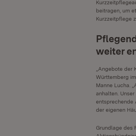
Kurzzeitpflege
beitragen, um 
Kurzzeitpflege z
Pflegen
weiter e
„Angebote der 
Württemberg imm
Manne Lucha. „A
anhalten. Unser
entsprechende A
der eigenen Häu
Grundlage des F
Aktionsbündniss