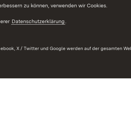
erbessern zu können, verwenden wir Cookies.
en
RSS
ement
serer
Datenschutzerklärung
.
 Pflege
ebook, X / Twitter und Google werden auf der gesamten Webs
Kontakt
Datenschutz
Erklärung zur Barrierefreiheit