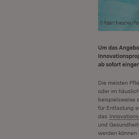
Um das Angebot
Innovationspro
ab sofort einge
Die meisten Pf
oder im häuslic
beispielsweise 
für Entlastung 
das
Innovation
und Gesundheits
werden können a