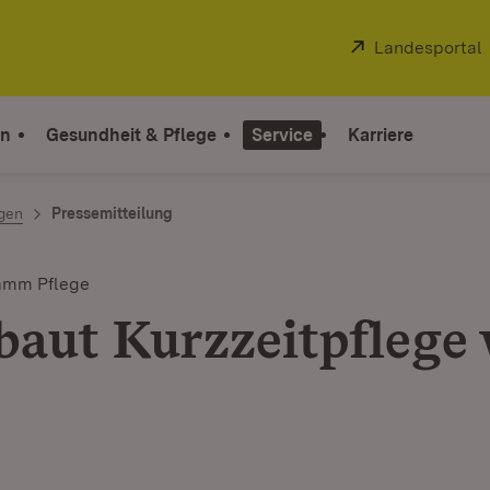
Extern:
Landesportal
on
Gesundheit & Pflege
Service
Karriere
ngen
Pressemitteilung
amm Pflege
baut Kurzzeitpflege 