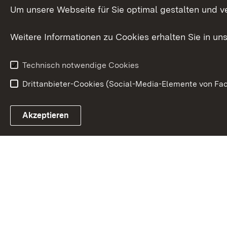
Um unsere Webseite für Sie optimal gestalten und v
Bürgerreferent
Behinderung
Karriere
Bürgerengag
Weitere Informationen zu Cookies erhalten Sie in un
Anfahrt
Gesundheit &
Technisch notwendige Cookies
Drittanbieter-Cookies (Social-Media-Elemente von Fac
Link zum Landesportal
Akzeptieren