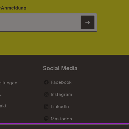
er-Anmeldung
Newsletter 
Social Media
Facebook
eilungen
s
Instagram
akt
LinkedIn
Mastodon