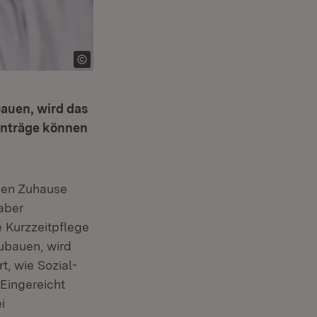
auen, wird das
anträge können
nen Zuhause
aber
e Kurzzeitpflege
ubauen, wird
t, wie Sozial-
 Eingereicht
i