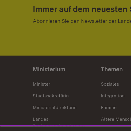
Immer auf dem neuesten
Abonnieren Sie den Newsletter der Land
Ministerium
Themen
Minister
Soziales
Staatssekretärin
Integration
Ministerialdirektorin
Familie
Landes-
Ältere Mensc
Behindertenbeauftragte
Menschen mi