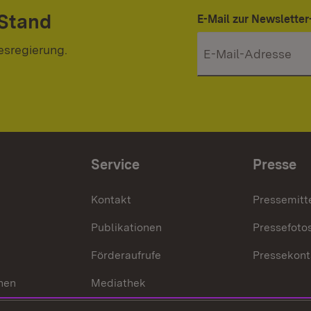
 Stand
E-Mail zur Newslett
esregierung.
Service
Presse
Kontakt
Pressemitt
Publikationen
Pressefoto
Förderaufrufe
Pressekont
hen
Mediathek
t
Veranstaltungen