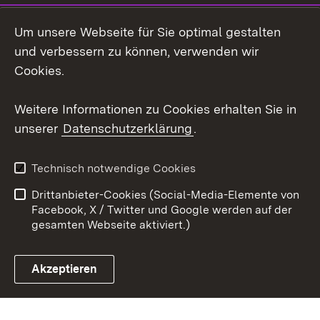
LinkedIn
Um unsere Webseite für Sie optimal gestalten
Mastodon
und verbessern zu können, verwenden wir
Cookies.
Youtube
Weitere Informationen zu Cookies erhalten Sie in
Zum 
unserer
Datenschutzerklärung
.
Kontakt
Datenschutz
Erklärung zur
Benutzungshinweise
Technisch notwendige Cookies
Barrierefreiheit
Drittanbieter-Cookies (Social-Media-Elemente von
Impressum
Cookies
Facebook, X / Twitter und Google werden auf der
gesamten Webseite aktiviert.)
Akzeptieren
Link zum Landesportal