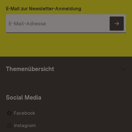
E-Mail zur Newsletter-Anmeldung
News
Themenübersicht
Social Media
Facebook
Instagram