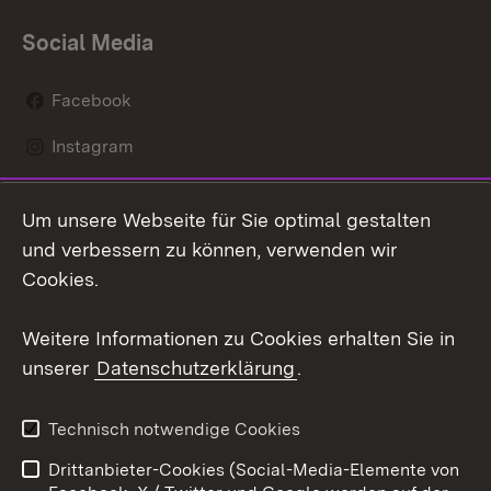
Social Media
Facebook
Instagram
LinkedIn
Um unsere Webseite für Sie optimal gestalten
Mastodon
und verbessern zu können, verwenden wir
Cookies.
Youtube
Weitere Informationen zu Cookies erhalten Sie in
Zum 
unserer
Datenschutzerklärung
.
Kontakt
Datenschutz
Erklärung zur
Benutzungshinweise
Technisch notwendige Cookies
Barrierefreiheit
Drittanbieter-Cookies (Social-Media-Elemente von
Impressum
Cookies