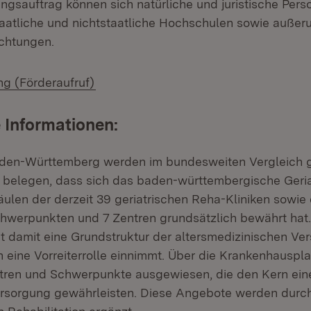
gsauftrag können sich natürliche und juristische Per
aatliche und nichtstaatliche Hochschulen sowie außeru
chtungen.
(Öffnet in neuem Fenster)
g (Förderaufruf)
 Informationen:
den-Württemberg werden im bundesweiten Vergleich ge
en belegen, dass sich das baden-württembergische Geria
äulen der derzeit 39 geriatrischen Reha-Kliniken sowie
chwerpunkten und 7 Zentren grundsätzlich bewährt hat
 damit eine Grundstruktur der altersmedizinischen Ver
 eine Vorreiterrolle einnimmt. Über die Krankenhauspl
ntren und Schwerpunkte ausgewiesen, die den Kern ein
ersorgung gewährleisten. Diese Angebote werden durch