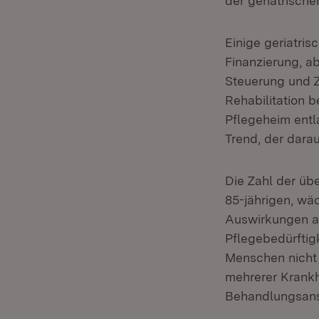
der geriatrische
Einige geriatri
Finanzierung, a
Steuerung und Z
Rehabilitation 
Pflegeheim entla
Trend, der dara
Die Zahl der üb
85-jährigen, wäc
Auswirkungen au
Pflegebedürftig
Menschen nicht d
mehrerer Krankhe
Behandlungsansa