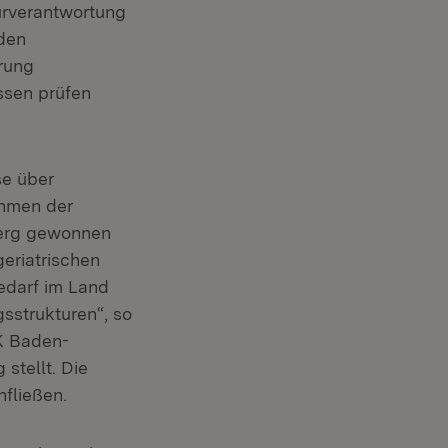
turverantwortung
 den
rung
ssen prüfen
se über
ahmen der
berg gewonnen
geriatrischen
edarf im Land
gsstrukturen“, so
OK Baden-
stellt. Die
fließen.