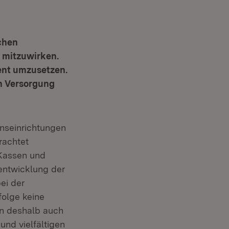
schen
 mitzuwirken.
uent umzusetzen.
en Versorgung
onseinrichtungen
rachtet
 Kassen und
rentwicklung der
ei der
folge keine
n deshalb auch
und vielfältigen