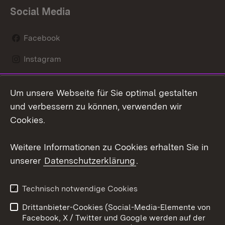
Social Media
Facebook
Instagram
LinkedIn
Um unsere Webseite für Sie optimal gestalten
Mastodon
und verbessern zu können, verwenden wir
Cookies.
Youtube
Weitere Informationen zu Cookies erhalten Sie in
Zum 
unserer
Datenschutzerklärung
.
Kontakt
Datenschutz
Erklärung zur
Benutzungshinweise
Technisch notwendige Cookies
Barrierefreiheit
Drittanbieter-Cookies (Social-Media-Elemente von
Impressum
Cookies
Facebook, X / Twitter und Google werden auf der