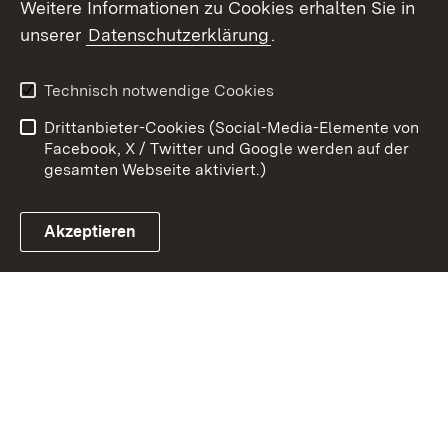
Weitere Informationen zu Cookies erhalten Sie in
Zum 
unserer
Datenschutzerklärung
.
Kontakt
Datenschutz
Erklärung zur
Benutzungshinweise
Technisch notwendige Cookies
Barrierefreiheit
Drittanbieter-Cookies (Social-Media-Elemente von
Impressum
Cookies
Facebook, X / Twitter und Google werden auf der
gesamten Webseite aktiviert.)
Akzeptieren
Link zum Landesportal