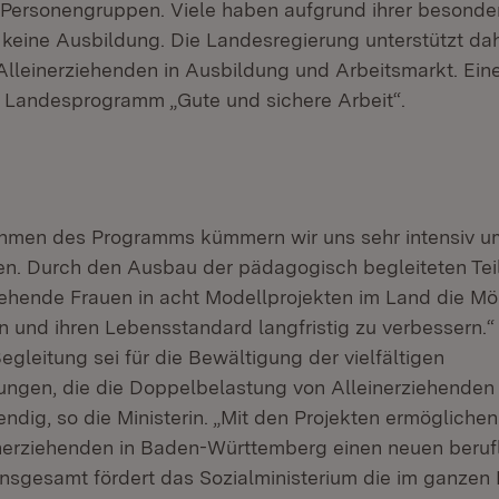
 Personengruppen. Viele haben aufgrund ihrer besonde
 keine Ausbildung. Die Landesregierung unterstützt dah
 Alleinerziehenden in Ausbildung und Arbeitsmarkt. Eine
s Landesprogramm „Gute und sichere Arbeit“.
ahmen des Programms kümmern wir uns sehr intensiv u
en. Durch den Ausbau der pädagogisch begleiteten Tei
iehende Frauen in acht Modellprojekten im Land die Mög
n und ihren Lebensstandard langfristig zu verbessern.“
gleitung sei für die Bewältigung der vielfältigen
ungen, die die Doppelbelastung von Alleinerziehenden m
dig, so die Ministerin. „Mit den Projekten ermöglichen
inerziehenden in Baden-Württemberg einen neuen beruf
Insgesamt fördert das Sozialministerium die im ganzen 