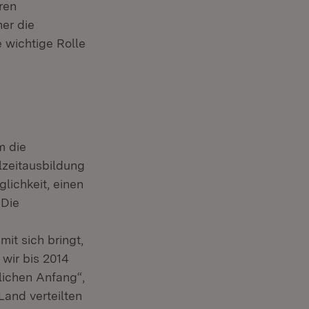
ren
er die
 wichtige Rolle
m die
lzeitausbildung
lichkeit, einen
 Die
it sich bringt,
 wir bis 2014
lichen Anfang“,
Land verteilten