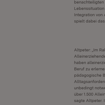
benachteiligten
Lebenssituation
Integration von
spielt dabei da
Altpeter: „Im R
Alleinerziehend
haben alleinerz
Beruf zu erlerne
pädagogische Be
Alltagsanforder
unbedingt notwen
über 1.500 Alle
sagte Altpeter. 