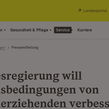
Extern:
Landesportal
on
Gesundheit & Pflege
Service
Karriere
ngen
Pressemitteilung
sregierung will
sbedingungen von
nerziehenden verbes