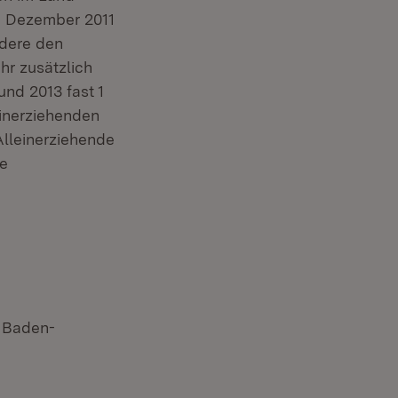
m Dezember 2011
rdere den
hr zusätzlich
nd 2013 fast 1
einerziehenden
Alleinerziehende
ne
n Baden-