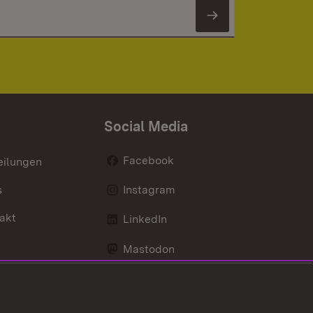
Newsletter 
Social Media
Facebook
eilungen
s
Instagram
akt
LinkedIn
Mastodon
Youtube