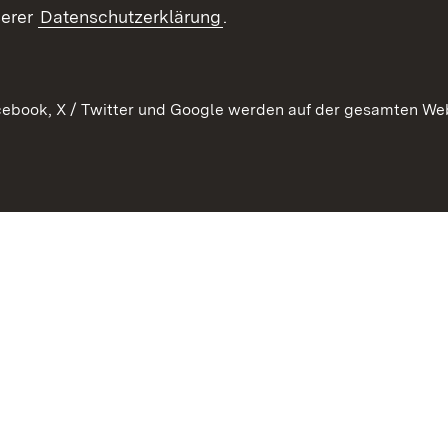
ement
serer
Datenschutzerklärung
.
 Pflege
ebook, X / Twitter und Google werden auf der gesamten Webs
Kontakt
Datenschutz
Erklärung zur Barrierefreiheit