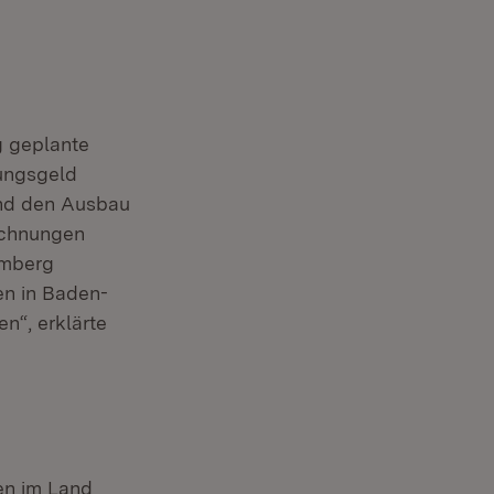
g geplante
uungsgeld
und den Ausbau
rechnungen
emberg
en in Baden-
n“, erklärte
ien im Land