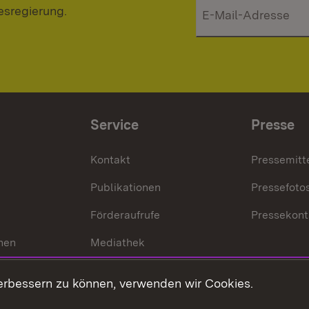
esregierung.
Service
Presse
Kontakt
Pressemitt
Publikationen
Pressefoto
Förderaufrufe
Pressekont
hen
Mediathek
t
Veranstaltungen
erbessern zu können, verwenden wir Cookies.
en
RSS