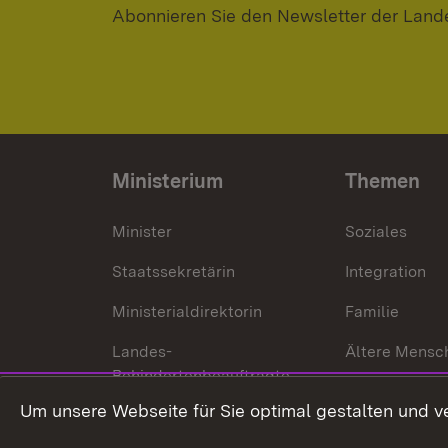
Abonnieren Sie den Newsletter der Land
Ministerium
Themen
Minister
Soziales
Staatssekretärin
Integration
Ministerialdirektorin
Familie
Landes-
Ältere Mensc
Behindertenbeauftragte
Menschen mi
Um unsere Webseite für Sie optimal gestalten und v
Bürgerreferent
Behinderung