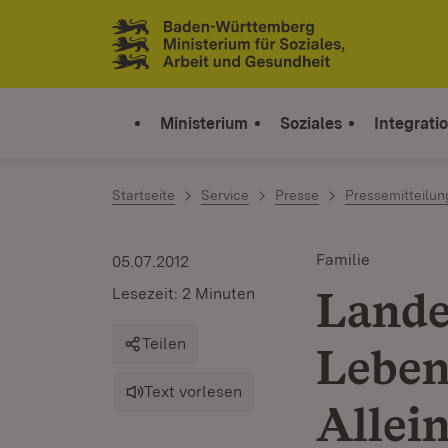
Zum Inhalt springen
Link zur Startseite
Ministerium
Soziales
Integrati
Startseite
Service
Presse
Pressemitteilu
Familie
05.07.2012
Lande
Lesezeit: 2 Minuten
Teilen
Leben
Text vorlesen
Allei