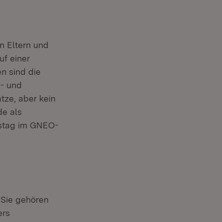
n Eltern und
uf einer
n sind die
n- und
tze, aber kein
de als
rstag im GNEO-
 Sie gehören
ers