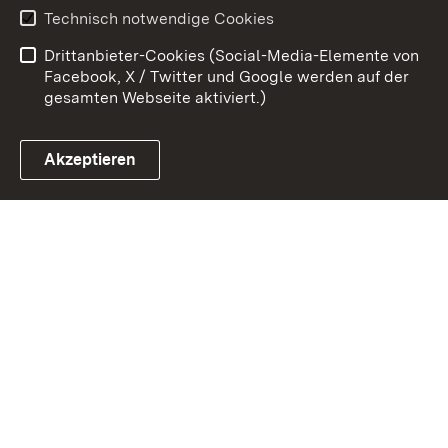
Erklärung zur
Benutzungshinweise
Technisch notwendige Cookies
Barrierefreiheit
Drittanbieter-Cookies (Social-Media-Elemente von
Impressum
Cookies
Facebook, X / Twitter und Google werden auf der
gesamten Webseite aktiviert.)
Akzeptieren
Link zum Landesportal