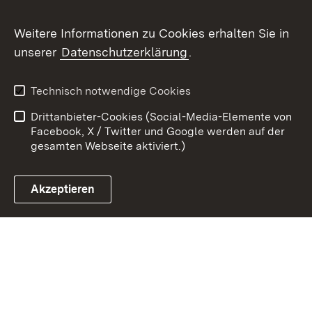
Weitere Informationen zu Cookies erhalten Sie in
Zum 
unserer
Datenschutzerklärung
.
Kontakt
Datenschutz
Erklärung zur
Benutzungshinweise
Technisch notwendige Cookies
Barrierefreiheit
Drittanbieter-Cookies (Social-Media-Elemente von
Impressum
Cookies
Facebook, X / Twitter und Google werden auf der
gesamten Webseite aktiviert.)
Akzeptieren
Link zum Landesportal