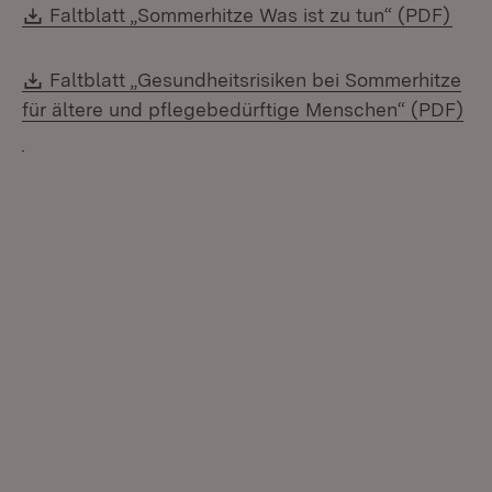
Download:
(Öff
Faltblatt „Sommerhitze Was ist zu tun“ (PDF)
Download:
Faltblatt „Gesundheitsrisiken bei Sommerhitze
für ältere und pflegebedürftige Menschen“ (PDF)
(Öffnet in neuem Fenster)