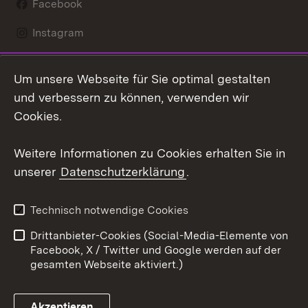
Facebook
Instagram
LinkedIn
Um unsere Webseite für Sie optimal gestalten
Mastodon
und verbessern zu können, verwenden wir
Cookies.
Youtube
Weitere Informationen zu Cookies erhalten Sie in
Zum 
unserer
Datenschutzerklärung
.
Kontakt
Datenschutz
Erklärung zur
Benutzungshinweise
Technisch notwendige Cookies
Barrierefreiheit
Drittanbieter-Cookies (Social-Media-Elemente von
Impressum
Cookies
Facebook, X / Twitter und Google werden auf der
gesamten Webseite aktiviert.)
Akzeptieren