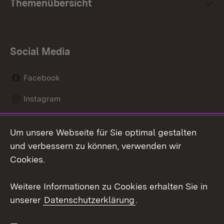
Themenübersicht
Social Media
Facebook
Instagram
LinkedIn
Um unsere Webseite für Sie optimal gestalten
Mastodon
und verbessern zu können, verwenden wir
Cookies.
Youtube
Weitere Informationen zu Cookies erhalten Sie in
Zum 
unserer
Datenschutzerklärung
.
Kontakt
Datenschutz
Erklärung zur
Benutzungshinweise