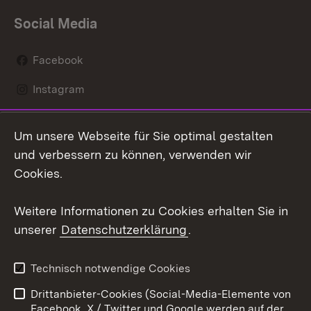
Social Media
Facebook
Instagram
LinkedIn
Um unsere Webseite für Sie optimal gestalten
Mastodon
und verbessern zu können, verwenden wir
Cookies.
Youtube
Weitere Informationen zu Cookies erhalten Sie in
Zum 
unserer
Datenschutzerklärung
.
Kontakt
Datenschutz
Erklärung zur
Benutzungshinweise
Technisch notwendige Cookies
Barrierefreiheit
Drittanbieter-Cookies (Social-Media-Elemente von
Impressum
Cookies
Facebook, X / Twitter und Google werden auf der