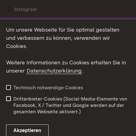
Instagram
LinkedIn
Um unsere Webseite für Sie optimal gestalten
Mastodon
und verbessern zu können, verwenden wir
Cookies.
Youtube
Weitere Informationen zu Cookies erhalten Sie in
Zum 
unserer
Datenschutzerklärung
.
Kontakt
Datenschutz
Erklärung zur
Benutzungshinweise
Technisch notwendige Cookies
Barrierefreiheit
Drittanbieter-Cookies (Social-Media-Elemente von
Impressum
Cookies
Facebook, X / Twitter und Google werden auf der
gesamten Webseite aktiviert.)
Akzeptieren
Link zum Landesportal