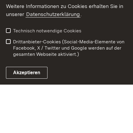
Weitere Informationen zu Cookies erhalten Sie in
Zum 
unserer
Datenschutzerklärung
.
Kontakt
Datenschutz
Erklärung zur
Benutzungshinweise
Technisch notwendige Cookies
Barrierefreiheit
Drittanbieter-Cookies (Social-Media-Elemente von
Impressum
Cookies
Facebook, X / Twitter und Google werden auf der
gesamten Webseite aktiviert.)
Akzeptieren
Link zum Landesportal