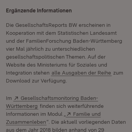
Ergänzende Informationen
Die GesellschaftsReports BW erscheinen in
Kooperation mit dem Statistischen Landesamt
und der FamilienForschung Baden-Württemberg
vier Mal jährlich zu unterschiedlichen
gesellschaftspolitischen Themen. Auf der
Website des Ministeriums für Soziales und
Integration stehen
alle Ausgaben der Reihe
zum
Download zur Verfügung.
Extern:
Im
Gesellschaftsmonitoring Baden-
(Öffnet in neuem Fenster)
Württemberg
finden sich weiterführende
Extern:
Informationen im Modul „
Familie und
(Öffnet in neuem Fenster)
Zusammenleben
“. Die aktuell vorliegenden Daten
aus dem Jahr 2018 bilden anhand von 29