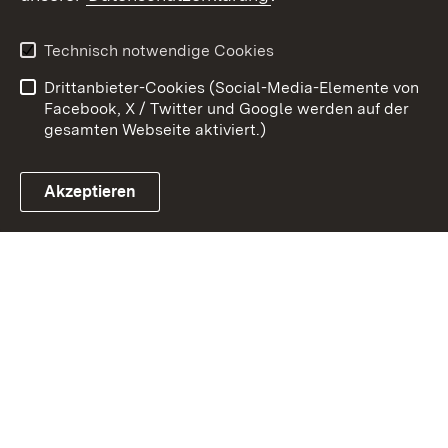
Kontakt
Datenschutz
Erklärung zur
Benutzungshinweise
Technisch notwendige Cookies
Barrierefreiheit
Drittanbieter-Cookies (Social-Media-Elemente von
Impressum
Cookies
Facebook, X / Twitter und Google werden auf der
gesamten Webseite aktiviert.)
Akzeptieren
Link zum Landesportal