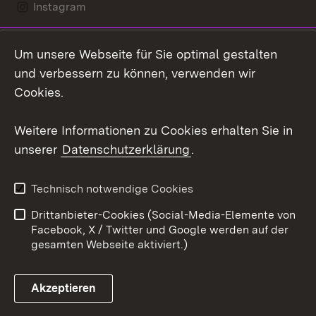
Instagram
LinkedIn
Um unsere Webseite für Sie optimal gestalten
Mastodon
und verbessern zu können, verwenden wir
Cookies.
Youtube
Weitere Informationen zu Cookies erhalten Sie in
Zum 
unserer
Datenschutzerklärung
.
Kontakt
Datenschutz
Erklärung zur
Benutzungshinweise
Technisch notwendige Cookies
Barrierefreiheit
Drittanbieter-Cookies (Social-Media-Elemente von
Impressum
Cookies
Facebook, X / Twitter und Google werden auf der
gesamten Webseite aktiviert.)
Akzeptieren
Link zum Landesportal