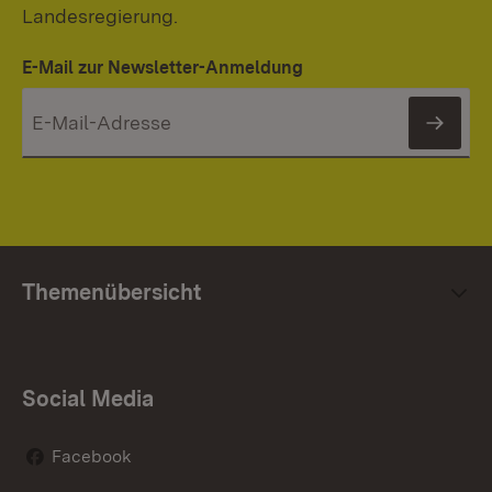
Landesregierung.
E-Mail zur Newsletter-Anmeldung
News
Themenübersicht
Social Media
Facebook