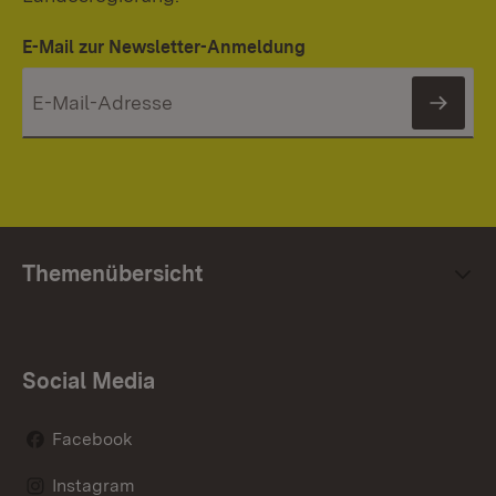
E-Mail zur Newsletter-Anmeldung
News
Themenübersicht
Social Media
Facebook
Instagram