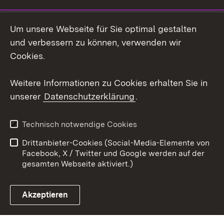
LinkedIn
Um unsere Webseite für Sie optimal gestalten
Mastodon
und verbessern zu können, verwenden wir
Cookies.
Youtube
Weitere Informationen zu Cookies erhalten Sie in
Zum 
unserer
Datenschutzerklärung
.
Kontakt
Datenschutz
Erklärung zur
Benutzungshinweise
Technisch notwendige Cookies
Barrierefreiheit
Drittanbieter-Cookies (Social-Media-Elemente von
Impressum
Cookies
Facebook, X / Twitter und Google werden auf der
gesamten Webseite aktiviert.)
Akzeptieren
Link zum Landesportal