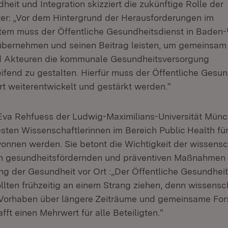
heit und Integration skizziert die zukünftige Rolle der
r: „Vor dem Hintergrund der Herausforderungen im
tem muss der Öffentliche Gesundheitsdienst in Baden
bernehmen und seinen Beitrag leisten, um gemeinsam 
d Akteuren die kommunale Gesundheitsversorgung
ifend zu gestalten. Hierfür muss der Öffentliche Gesun
ert weiterentwickelt und gestärkt werden.“
 Eva Rehfuess der Ludwig-Maximilians-Universität Mün
sten Wissenschaftlerinnen im Bereich Public Health fü
nen werden. Sie betont die Wichtigkeit der wissensc
n gesundheitsfördernden und präventiven Maßnahmen f
ung der Gesundheit vor Ort :„Der Öffentliche Gesundhei
llten frühzeitig an einem Strang ziehen, denn wissensc
 Vorhaben über längere Zeiträume und gemeinsame For
t einen Mehrwert für alle Beteiligten.“