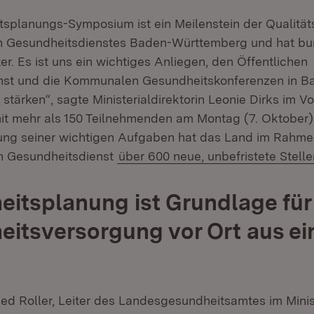
splanungs-Symposium ist ein Meilenstein der Qualitä
en Gesundheitsdienstes Baden-Württemberg und hat b
r. Es ist uns ein wichtiges Anliegen, den Öffentlichen
nst und die Kommunalen Gesundheitskonferenzen in B
tärken“, sagte Ministerialdirektorin Leonie Dirks im Vo
it mehr als 150 Teilnehmenden am Montag (7. Oktober) i
ng seiner wichtigen Aufgaben hat das Land im Rahmen
n Gesundheitsdienst
über 600 neue, unbefristete Stell
itsplanung ist Grundlage für
itsversorgung vor Ort aus e
ied Roller, Leiter des Landesgesundheitsamtes im Minis