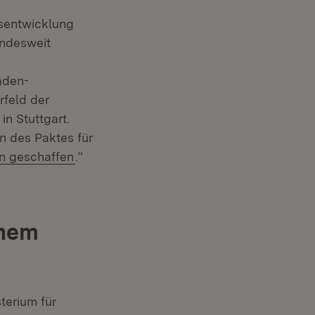
tsentwicklung
undesweit
aden-
rfeld der
n Stuttgart.
 des Paktes für
en geschaffen
.“
inem
terium für