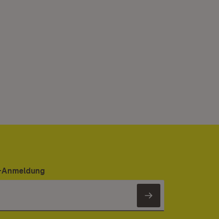
er-Anmeldung
Newsletter 