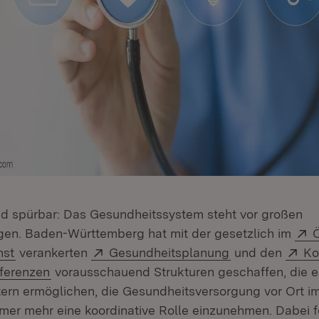
d spürbar: Das Gesundheitssystem steht vor großen
E
gen. Baden-Württemberg hat mit der gesetzlich im
Ö
(Öffnet in neuem Fenster)
Extern:
(Öffnet in neu
Ex
nst
verankerten
Gesundheitsplanung
und den
Ko
(Öffnet in neuem Fenster)
ferenzen
vorausschauend Strukturen geschaffen, die 
rn ermöglichen, die Gesundheitsversorgung vor Ort im
mer mehr eine koordinative Rolle einzunehmen. Dabei f