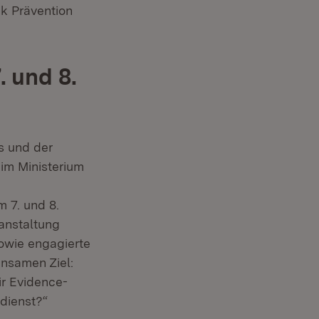
k Prävention
 und 8.
s und der
im Ministerium
m 7. und 8.
anstaltung
owie engagierte
insamen Ziel:
ir Evidence-
dienst?“