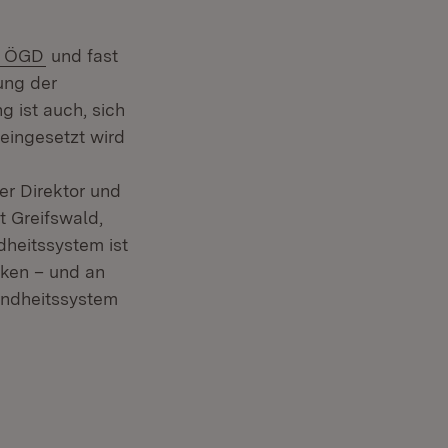
(Öffnet in neuem Fenster)
n ÖGD
und fast
ung der
g ist auch, sich
eingesetzt wird
r Direktor und
t Greifswald,
dheitssystem ist
cken – und an
undheitssystem