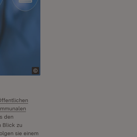
xtern:
ffentlichen
em Fenster)
tern:
mmunalen
es den
 Blick zu
olgen sie einem