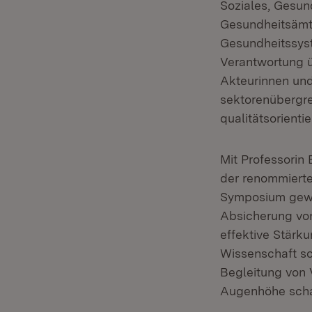
Soziales, Gesund
Gesundheitsämte
Gesundheitssys
Verantwortung ü
Akteurinnen un
sektorenübergre
qualitätsorienti
Mit Professorin
der renommierte
Symposium gewon
Absicherung vo
effektive Stärk
Wissenschaft so
Begleitung von
Augenhöhe schaff