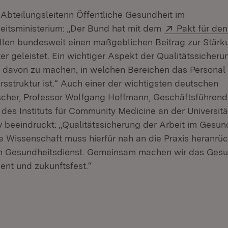
, Abteilungsleiterin Öffentliche Gesundheit im
Extern:
itsministerium: „Der Bund hat mit dem
Pakt für de
llen bundesweit einen maßgeblichen Beitrag zur Stärk
 geleistet. Ein wichtiger Aspekt der Qualitätssicherun
ld davon zu machen, in welchen Bereichen das Personal 
rsstruktur ist.“ Auch einer der wichtigsten deutschen
cher, Professor Wolfgang Hoffmann, Geschäftsführende
 des Instituts für Community Medicine an der Universitä
iv beeindruckt: „Qualitätssicherung der Arbeit im Gesun
e Wissenschaft muss hierfür nah an die Praxis heranrü
en Gesundheitsdienst. Gemeinsam machen wir das Ges
lient und zukunftsfest.“