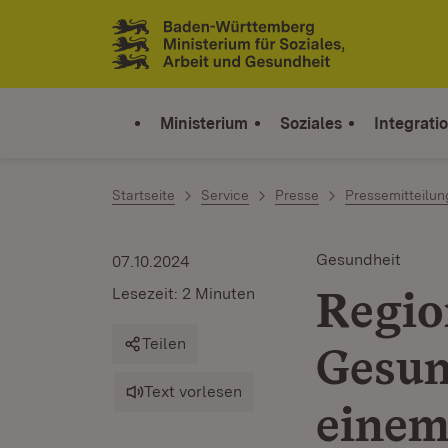
Zum Inhalt springen
Link zur Startseite
Ministerium
Soziales
Integrati
Startseite
Service
Presse
Pressemitteilu
Gesundheit
07.10.2024
Regio
Lesezeit: 2 Minuten
Teilen
Gesun
Text vorlesen
einem