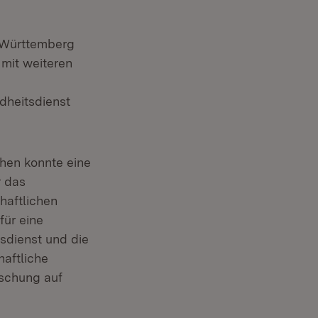
-Württemberg
mit weiteren
dheitsdienst
chen konnte eine
r das
haftlichen
ür eine
tsdienst und die
haftliche
schung auf