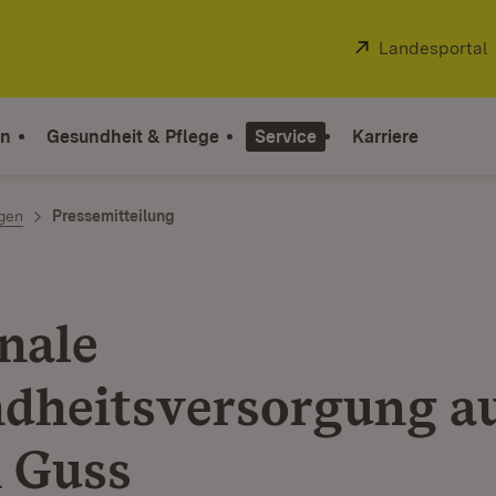
Extern:
Landesportal
on
Gesundheit & Pflege
Service
Karriere
ngen
Pressemitteilung
nale
dheitsversorgung a
 Guss