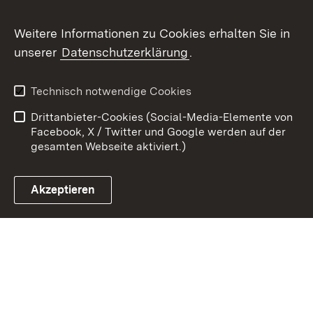
Weitere Informationen zu Cookies erhalten Sie in
Zum 
unserer
Datenschutzerklärung
.
Kontakt
Datenschutz
Erklärung zur
Benutzungshinweise
Technisch notwendige Cookies
Barrierefreiheit
Drittanbieter-Cookies (Social-Media-Elemente von
Impressum
Cookies
Facebook, X / Twitter und Google werden auf der
gesamten Webseite aktiviert.)
Akzeptieren
Link zum Landesportal