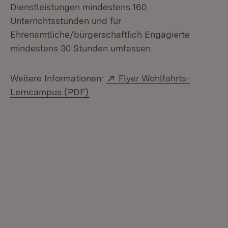
Dienstleistungen mindestens 160
Unterrichtsstunden und für
Ehrenamtliche/bürgerschaftlich Engagierte
mindestens 30 Stunden umfassen.
Extern:
Weitere Informationen:
Flyer Wohlfahrts-
(Öffnet in neuem Fenster)
Lerncampus (PDF)