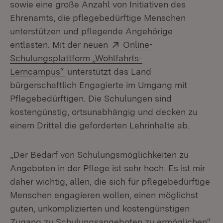
sowie eine große Anzahl von Initiativen des
Ehrenamts, die pflegebedürftige Menschen
unterstützen und pflegende Angehörige
Extern:
entlasten. Mit der neuen
Online-
Schulungsplattform „Wohlfahrts-
(Öffnet in neuem Fenster)
Lerncampus“
unterstützt das Land
bürgerschaftlich Engagierte im Umgang mit
Pflegebedürftigen. Die Schulungen sind
kostengünstig, ortsunabhängig und decken zu
einem Drittel die geforderten Lehrinhalte ab.
„Der Bedarf von Schulungsmöglichkeiten zu
Angeboten in der Pflege ist sehr hoch. Es ist mir
daher wichtig, allen, die sich für pflegebedürftige
Menschen engagieren wollen, einen möglichst
guten, unkomplizierten und kostengünstigen
Zugang zu Schulungsangeboten zu ermöglichen“,