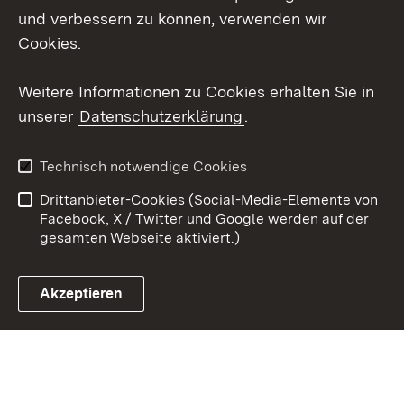
Mastodon
und verbessern zu können, verwenden wir
Cookies.
Youtube
Weitere Informationen zu Cookies erhalten Sie in
Zum 
unserer
Datenschutzerklärung
.
Kontakt
Datenschutz
Erklärung zur
Benutzungshinweise
Technisch notwendige Cookies
Barrierefreiheit
Drittanbieter-Cookies (Social-Media-Elemente von
Impressum
Cookies
Facebook, X / Twitter und Google werden auf der
gesamten Webseite aktiviert.)
Akzeptieren
Link zum Landesportal