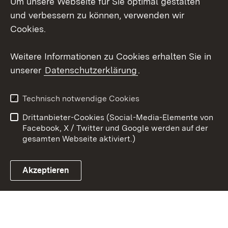
Um unsere Webseite für Sie optimal gestalten
Mastodon
und verbessern zu können, verwenden wir
Cookies.
Youtube
Weitere Informationen zu Cookies erhalten Sie in
Zum 
unserer
Datenschutzerklärung
.
Kontakt
Datenschutz
Erklärung zur
Benutzungshinweise
Technisch notwendige Cookies
Barrierefreiheit
Drittanbieter-Cookies (Social-Media-Elemente von
Impressum
Cookies
Facebook, X / Twitter und Google werden auf der
gesamten Webseite aktiviert.)
Akzeptieren
Link zum Landesportal