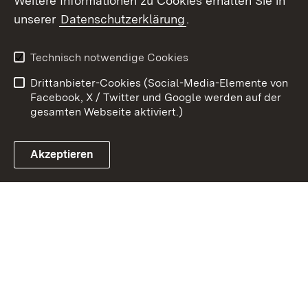
Weitere Informationen zu Cookies erhalten Sie in
Zum 
unserer
Datenschutzerklärung
.
Kontakt
Datenschutz
Erklärung zur
Benutzungshinweise
Technisch notwendige Cookies
Barrierefreiheit
Drittanbieter-Cookies (Social-Media-Elemente von
Impressum
Cookies
Facebook, X / Twitter und Google werden auf der
gesamten Webseite aktiviert.)
Akzeptieren
Link zum Landesportal