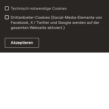
Erklärung zur
Benutzungshinweise
Technisch notwendige Cookies
Barrierefreiheit
Drittanbieter-Cookies (Social-Media-Elemente von
Impressum
Cookies
Facebook, X / Twitter und Google werden auf der
gesamten Webseite aktiviert.)
Akzeptieren
Link zum Landesportal