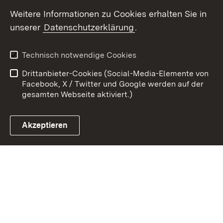
Weitere Informationen zu Cookies erhalten Sie in
Zum 
unserer
Datenschutzerklärung
.
Kontakt
Datenschutz
Erklärung zur
Benutzungshinweise
Technisch notwendige Cookies
Barrierefreiheit
Drittanbieter-Cookies (Social-Media-Elemente von
Impressum
Cookies
Facebook, X / Twitter und Google werden auf der
gesamten Webseite aktiviert.)
Akzeptieren
Link zum Landesportal