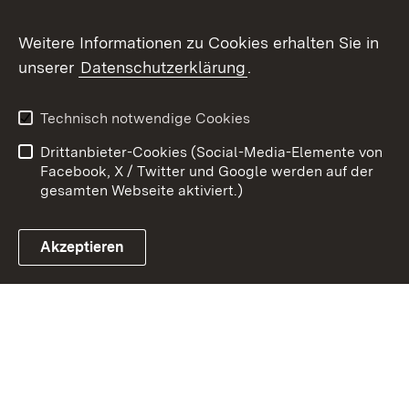
Weitere Informationen zu Cookies erhalten Sie in
Zum 
unserer
Datenschutzerklärung
.
Kontakt
Datenschutz
Erklärung zur
Benutzungshinweise
Technisch notwendige Cookies
Barrierefreiheit
Drittanbieter-Cookies (Social-Media-Elemente von
Impressum
Cookies
Facebook, X / Twitter und Google werden auf der
gesamten Webseite aktiviert.)
Akzeptieren
Link zum Landesportal