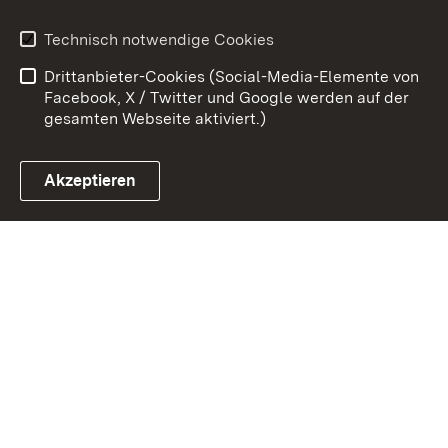
Erklärung zur
Benutzungshinweise
Technisch notwendige Cookies
Barrierefreiheit
Drittanbieter-Cookies (Social-Media-Elemente von
Impressum
Cookies
Facebook, X / Twitter und Google werden auf der
gesamten Webseite aktiviert.)
Akzeptieren
Link zum Landesportal