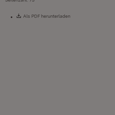
Download:
Als PDF herunterladen
(Öffnet in neuem Fen