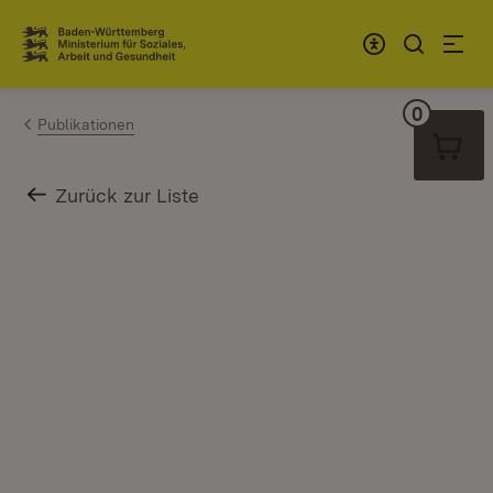
Zum Inhalt springen
Link zur Startseite
0
Warenko
Publikationen
Zurück zur Liste