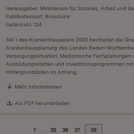
Herausgeber: Ministerium für Soziales, Arbeit und G
Publikationsart: Broschüre
Seitenzahl: 124
Teil 1 des Krankenhausplans 2000 beinhaltet die Gru
Krankenhausplanung des Landes Baden-Württember
Versorgungssituation, Medizinische Fachplanungen
Ausbildungsstätten und Investitionsprogrammen mit
Hintergrunddaten im Anhang.
Mehr Informationen
Download:
Als PDF herunterladen
(Öffnet in neuem Fenster)
…
1
Zur Seite
35
Zur Seite
36
Zur Seite
37
Zur Seite
38