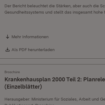
Der Bericht beleuchtet die Stärken, aber auch die 
Gesundheitssystems und stellt das insgesamt hohe Ni
Mehr Informationen
Download:
Als PDF herunterladen
(Öffnet in neuem Fenster)
Broschüre
Krankenhausplan 2000 Teil 2: Planrel
(Einzelblätter)
Herausgeber: Ministerium für Soziales, Arbeit und G