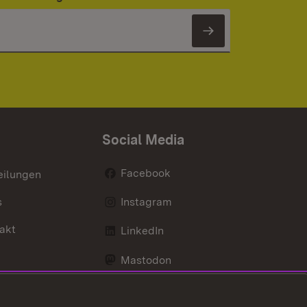
Newsletter 
Social Media
Facebook
eilungen
s
Instagram
akt
LinkedIn
Mastodon
Youtube