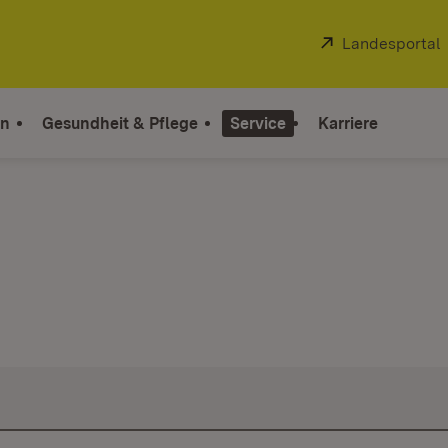
Extern:
Landesportal
on
Gesundheit & Pflege
Service
Karriere