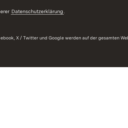
RSS
ement
serer
Datenschutzerklärung
.
 Pflege
ebook, X / Twitter und Google werden auf der gesamten Webs
Kontakt
Datenschutz
Erklärung zur Barrierefreiheit