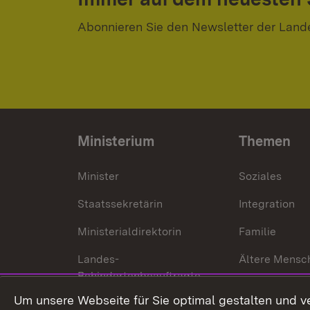
Abonnieren Sie den Newsletter der Land
Ministerium
Themen
Minister
Soziales
Staatssekretärin
Integration
Ministerialdirektorin
Familie
Landes-
Ältere Mensc
Behindertenbeauftragte
Menschen mi
Um unsere Webseite für Sie optimal gestalten und v
Bürgerreferent
Behinderung