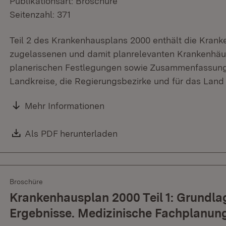
Publikationsart: Broschüre
Seitenzahl: 371
Teil 2 des Krankenhausplans 2000 enthält die Kranke
zugelassenen und damit planrelevanten Krankenhäu
planerischen Festlegungen sowie Zusammenfassungen
Landkreise, die Regierungsbezirke und für das Lan
Mehr Informationen
Download:
Als PDF herunterladen
(Öffnet in neuem Fenster)
Broschüre
Krankenhausplan 2000 Teil 1: Grundlag
Ergebnisse. Medizinische Fachplanun