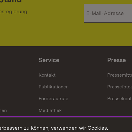
esregierung.
Service
Presse
Kontakt
Pressemitt
Publikationen
Pressefoto
Förderaufrufe
Pressekont
hen
Mediathek
t
Veranstaltungen
erbessern zu können, verwenden wir Cookies.
en