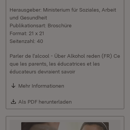
Herausgeber: Ministerium für Soziales, Arbeit
und Gesundheit
Publikationsart: Broschüre
Format: 21 x 21
Seitenzahl: 40
Parler de l'alcool - Über Alkohol reden (FR) Ce
que les parents, les éducatrices et les
éducateurs devraient savoir
Mehr Informationen
Download:
Als PDF herunterladen
(Öffnet in neuem Fenste