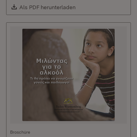
Download:
Als PDF herunterladen
(Öffnet in neuem Fenste
Broschüre