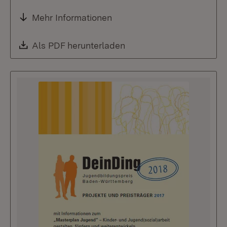
Mehr Informationen
Download:
Als PDF herunterladen
(Öffnet in neuem Fenste