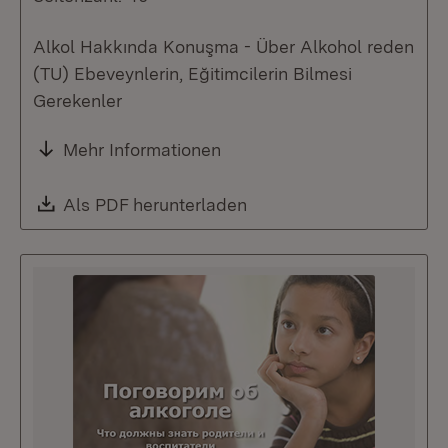
Alkol Hakkında Konuşma - Über Alkohol reden
(TU) Ebeveynlerin, Eğitimcilerin Bilmesi
Gerekenler
Mehr Informationen
Download:
Als PDF herunterladen
(Öffnet in neuem Fenste