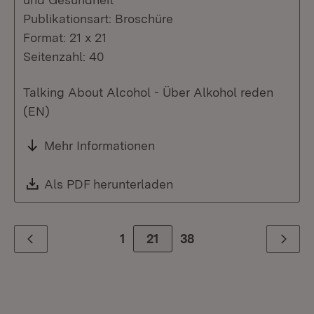
Publikationsart: Broschüre
Format: 21 x 21
Seitenzahl: 40
Talking About Alcohol - Über Alkohol reden
(EN)
Mehr Informationen
Download:
Als PDF herunterladen
(Öffnet in neuem Fenste
1
Zur Seite
21
38
Zurück
Weiter