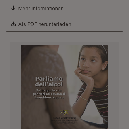
Mehr Informationen
Download:
Als PDF herunterladen
(Öffnet in neuem Fenste