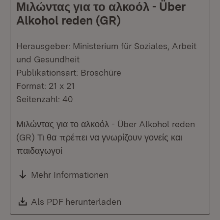
Μιλώντας για το αλκοόλ - Über
Alkohol reden (GR)
Herausgeber: Ministerium für Soziales, Arbeit
und Gesundheit
Publikationsart: Broschüre
Format: 21 x 21
Seitenzahl: 40
Μιλώντας για το αλκοόλ - Über Alkohol reden
(GR) Τι θα πρέπει να γνωρίζουν γονείς και
παιδαγωγοί
Mehr Informationen
Download:
Als PDF herunterladen
(Öffnet in neuem Fenste