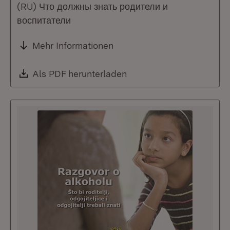
(RU) Что должны знать родители и
воспитатели
Mehr Informationen
Download:
Als PDF herunterladen
(Öffnet in neuem Fenste