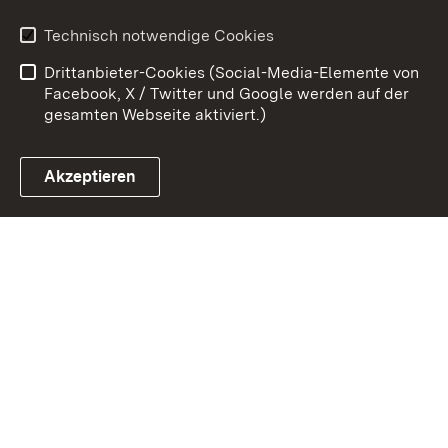
Erklärung zur
Benutzungshinweise
Technisch notwendige Cookies
Barrierefreiheit
Drittanbieter-Cookies (Social-Media-Elemente von
Impressum
Cookies
Facebook, X / Twitter und Google werden auf der
gesamten Webseite aktiviert.)
Akzeptieren
Link zum Landesportal