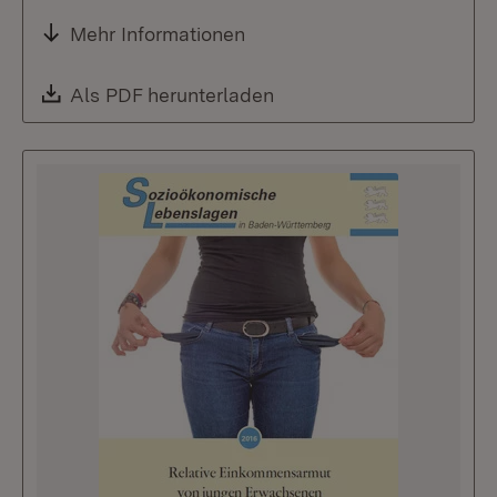
Mehr Informationen
Download:
Als PDF herunterladen
(Öffnet in neuem Fenste