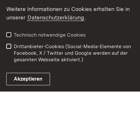
Weitere Informationen zu Cookies erhalten Sie in
Zum 
unserer
Datenschutzerklärung
.
Kontakt
Datenschutz
Erklärung zur
Benutzungshinweise
Technisch notwendige Cookies
Barrierefreiheit
Drittanbieter-Cookies (Social-Media-Elemente von
Impressum
Cookies
Facebook, X / Twitter und Google werden auf der
gesamten Webseite aktiviert.)
Akzeptieren
Link zum Landesportal