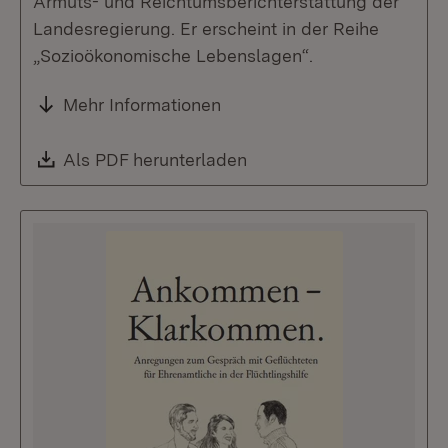
Armuts- und Reichtumsberichterstattung der
Landesregierung. Er erscheint in der Reihe
„Sozioökonomische Lebenslagen“.
Mehr Informationen
Download:
Als PDF herunterladen
(Öffnet in neuem Fenste