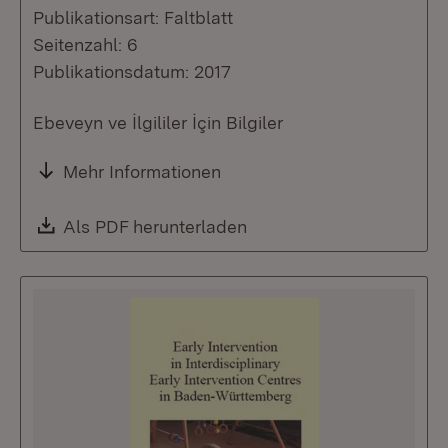
Publikationsart: Faltblatt
Seitenzahl: 6
Publikationsdatum: 2017
Ebeveyn ve İlgililer İçin Bilgiler
Mehr Informationen
Download:
Als PDF herunterladen
(Öffnet in neuem Fenste