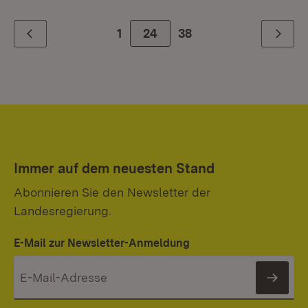
1
Zur Seite
24
38
Zurück
Weiter
Immer auf dem neuesten Stand
Abonnieren Sie den Newsletter der
Landesregierung.
E-Mail zur Newsletter-Anmeldung
News