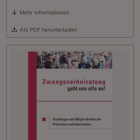
Mehr Informationen
Download:
Als PDF herunterladen
(Öffnet in neuem Fenste