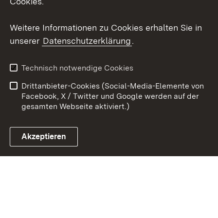
Cookies.
Youtube
Weitere Informationen zu Cookies erhalten Sie in
Zum 
unserer
Datenschutzerklärung
.
Kontakt
Datenschutz
Erklärung zur
Benutzungshinweise
Technisch notwendige Cookies
Barrierefreiheit
Drittanbieter-Cookies (Social-Media-Elemente von
Impressum
Cookies
Facebook, X / Twitter und Google werden auf der
gesamten Webseite aktiviert.)
Akzeptieren
Link zum Landesportal