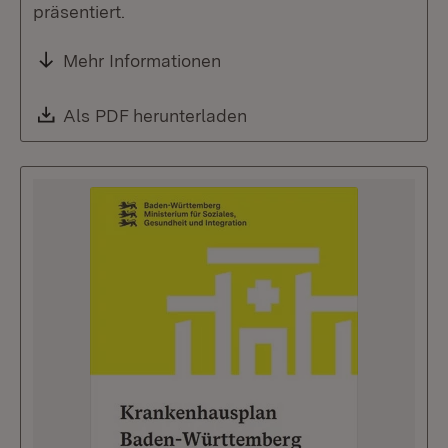
präsentiert.
Mehr Informationen
Download:
Als PDF herunterladen
(Öffnet in neuem Fenste