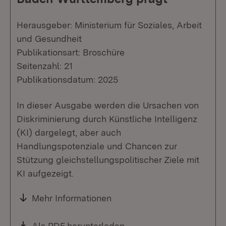
Herausgeber: Ministerium für Soziales, Arbeit
und Gesundheit
Publikationsart: Broschüre
Seitenzahl: 21
Publikationsdatum: 2025
In dieser Ausgabe werden die Ursachen von
Diskriminierung durch Künstliche Intelligenz
(KI) dargelegt, aber auch
Handlungspotenziale und Chancen zur
Stützung gleichstellungspolitischer Ziele mit
KI aufgezeigt.
Mehr Informationen
Download:
Als PDF herunterladen
(Öffnet in neuem Fenste