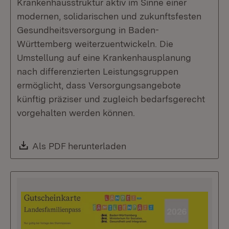
Krankenhausstruktur aktiv im Sinne einer
modernen, solidarischen und zukunftsfesten
Gesundheitsversorgung in Baden-
Württemberg weiterzuentwickeln. Die
Umstellung auf eine Krankenhausplanung
nach differenzierten Leistungsgruppen
ermöglicht, dass Versorgungsangebote
künftig präziser und zugleich bedarfsgerecht
vorgehalten werden können.
Download:
Als PDF herunterladen
(Öffnet in neuem Fenste