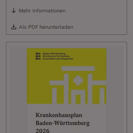
Mehr Informationen
Download:
Als PDF herunterladen
(Öffnet in neuem Fenste