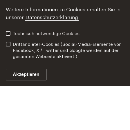
Weitere Informationen zu Cookies erhalten Sie in
Zum 
unserer
Datenschutzerklärung
.
Kontakt
Datenschutz
Erklärung zur
Benutzungshinweise
Technisch notwendige Cookies
Barrierefreiheit
Drittanbieter-Cookies (Social-Media-Elemente von
Impressum
Cookies
Facebook, X / Twitter und Google werden auf der
gesamten Webseite aktiviert.)
Akzeptieren
Link zum Landesportal