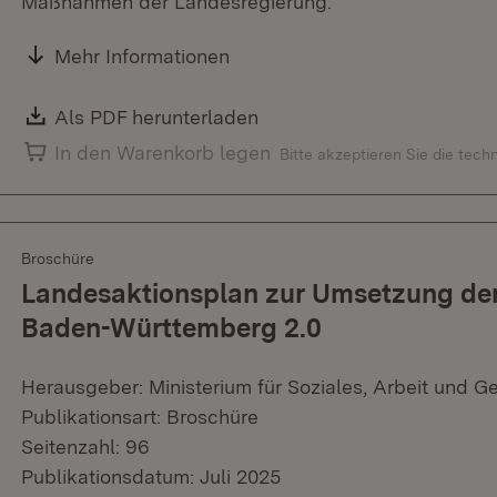
Maßnahmen der Landesregierung.
Mehr Informationen
Download:
Als PDF herunterladen
(Öffnet in neuem Fenster)
In den Warenkorb legen
Bitte akzeptieren Sie die tec
Broschüre
Landesaktionsplan zur Umsetzung der
Baden-Württemberg 2.0
Herausgeber: Ministerium für Soziales, Arbeit und G
Publikationsart: Broschüre
Seitenzahl: 96
Publikationsdatum: Juli 2025