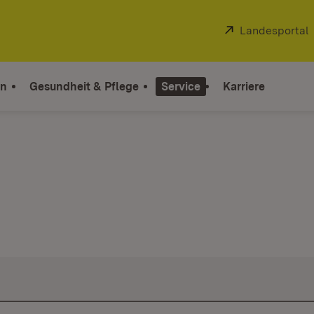
Extern:
Landesportal
on
Gesundheit & Pflege
Service
Karriere