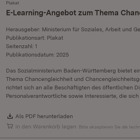
Plakat
E-Learning-Angebot zum Thema Chance
Herausgeber: Ministerium für Soziales, Arbeit und G
Publikationsart: Plakat
Seitenzahl: 1
Publikationsdatum: 2025
Das Sozialministerium Baden-Württemberg bietet ei
Thema Chancengleichheit und Chancengleichheitsg
richtet sich an alle Beschäftigten des öffentlichen D
Personalverantwortliche sowie Interessierte, die sic
Download:
Als PDF herunterladen
(Öffnet in neuem Fenster)
In den Warenkorb legen
Bitte akzeptieren Sie die tec