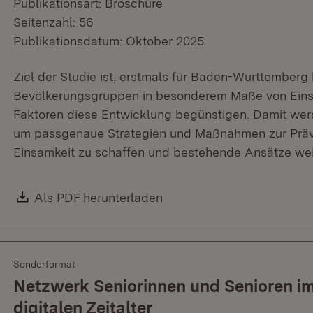
Publikationsart: Broschüre
Seitenzahl: 56
Publikationsdatum: Oktober 2025
Ziel der Studie ist, erstmals für Baden-Württemberg
Bevölkerungsgruppen in besonderem Maße von Einsa
Faktoren diese Entwicklung begünstigen. Damit wer
um passgenaue Strategien und Maßnahmen zur Prä
Einsamkeit zu schaffen und bestehende Ansätze wei
Download:
Als PDF herunterladen
(Öffnet in neuem Fenster)
Sonderformat
Netzwerk Seniorinnen und Senioren im 
digitalen Zeitalter