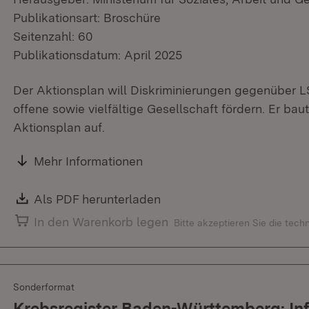
Publikationsart: Broschüre
Seitenzahl: 60
Publikationsdatum: April 2025
Der Aktionsplan will Diskriminierungen gegenüber
offene sowie vielfältige Gesellschaft fördern. Er ba
Aktionsplan auf.
Mehr Informationen
Download:
Als PDF herunterladen
(Öffnet in neuem Fenster)
In den Warenkorb legen
Bitte akzeptieren Sie die tec
Sonderformat
Krebsregister Baden-Württemberg: In