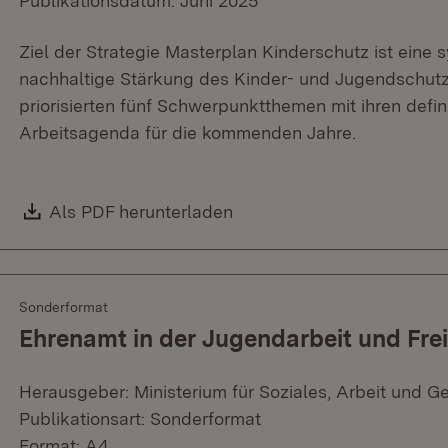
Publikationsdatum: Juni 2025
Ziel der Strategie Masterplan Kinderschutz ist eine 
nachhaltige Stärkung des Kinder- und Jugendschut
priorisierten fünf Schwerpunktthemen mit ihren defi
Arbeitsagenda für die kommenden Jahre.
Download:
Als PDF herunterladen
(Öffnet in neuem Fenster)
Sonderformat
Ehrenamt in der Jugendarbeit und Frei
Herausgeber: Ministerium für Soziales, Arbeit und G
Publikationsart: Sonderformat
Format: A4