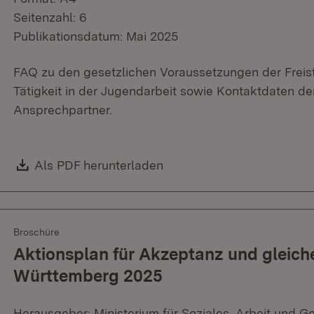
Seitenzahl: 6
Publikationsdatum: Mai 2025
FAQ zu den gesetzlichen Voraussetzungen der Freist
Tätigkeit in der Jugendarbeit sowie Kontaktdaten d
Ansprechpartner.
Download:
Als PDF herunterladen
(Öffnet in neuem Fenster)
Broschüre
Aktionsplan für Akzeptanz und gleich
Württemberg 2025
Herausgeber: Ministerium für Soziales, Arbeit und G