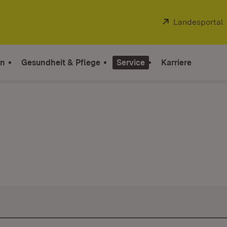
Extern:
Landesportal
on
Gesundheit & Pflege
Service
Karriere