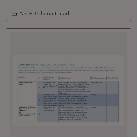
Download:
Als PDF herunterladen
(Öffnet in neuem Fenste