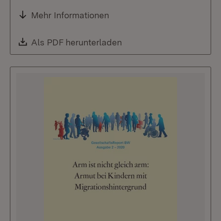
Mehr Informationen
Download:
Als PDF herunterladen
(Öffnet in neuem Fenste