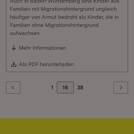
Auch in Baden-Württemberg sind Kinder aus
Familien mit Migrationshintergrund ungleich
häufiger von Armut bedroht als Kinder, die in
Familien ohne Migrationshintergrund
aufwachsen.
Mehr Informationen
Download:
Als PDF herunterladen
(Öffnet in neuem Fenste
1
Zur Seite
16
38
Zurück
Weiter