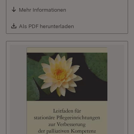
Mehr Informationen
Download:
Als PDF herunterladen
(Öffnet in neuem Fenste