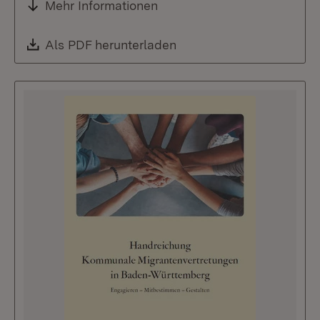
Mehr Informationen
Download:
Als PDF herunterladen
(Öffnet in neuem Fenste