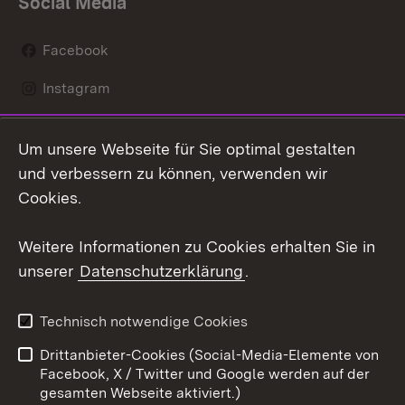
Social Media
Facebook
Instagram
LinkedIn
Um unsere Webseite für Sie optimal gestalten
Mastodon
und verbessern zu können, verwenden wir
Cookies.
Youtube
Weitere Informationen zu Cookies erhalten Sie in
Zum 
unserer
Datenschutzerklärung
.
Kontakt
Datenschutz
Erklärung zur
Benutzungshinweise
Technisch notwendige Cookies
Barrierefreiheit
Drittanbieter-Cookies (Social-Media-Elemente von
Impressum
Cookies
Facebook, X / Twitter und Google werden auf der
gesamten Webseite aktiviert.)