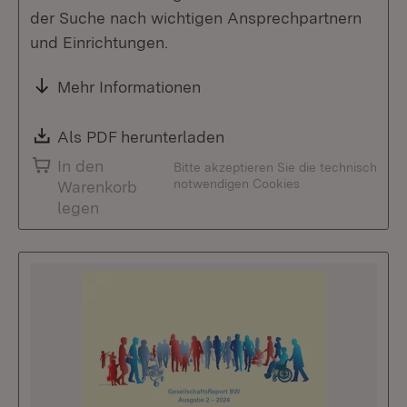
der Suche nach wichtigen Ansprechpartnern
und Einrichtungen.
Mehr Informationen
Download:
Als PDF herunterladen
(Öffnet in neuem Fenste
In den
Bitte akzeptieren Sie die technisch
notwendigen Cookies
Warenkorb
legen