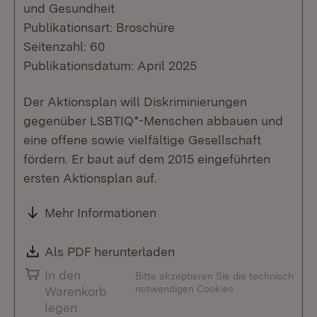
und Gesundheit
Publikationsart: Broschüre
Seitenzahl: 60
Publikationsdatum: April 2025
Der Aktionsplan will Diskriminierungen
gegenüber LSBTIQ*-Menschen abbauen und
eine offene sowie vielfältige Gesellschaft
fördern. Er baut auf dem 2015 eingeführten
ersten Aktionsplan auf.
Mehr Informationen
Download:
Als PDF herunterladen
(Öffnet in neuem Fenste
In den
Bitte akzeptieren Sie die technisch
notwendigen Cookies
Warenkorb
legen