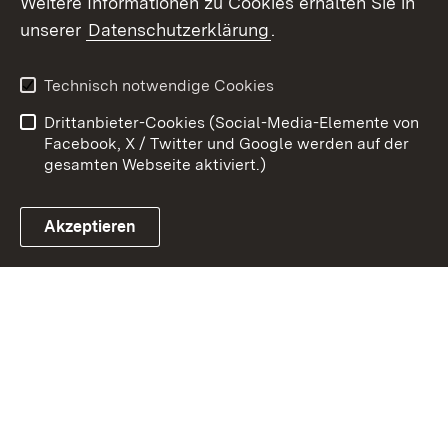
Weitere Informationen zu Cookies erhalten Sie in
Zum 
unserer
Datenschutzerklärung
.
Kontakt
Datenschutz
Erklärung zur
Benutzungshinweise
Technisch notwendige Cookies
Barrierefreiheit
Drittanbieter-Cookies (Social-Media-Elemente von
Impressum
Cookies
Facebook, X / Twitter und Google werden auf der
gesamten Webseite aktiviert.)
Akzeptieren
Link zum Landesportal