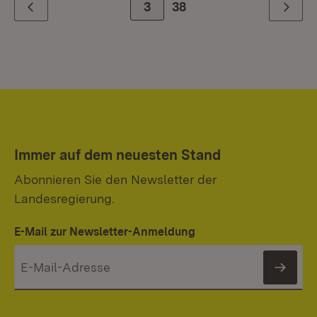
Zur Seite
3
38
Zurück
Weiter
Immer auf dem neuesten Stand
Abonnieren Sie den Newsletter der
Landesregierung.
E-Mail zur Newsletter-Anmeldung
News