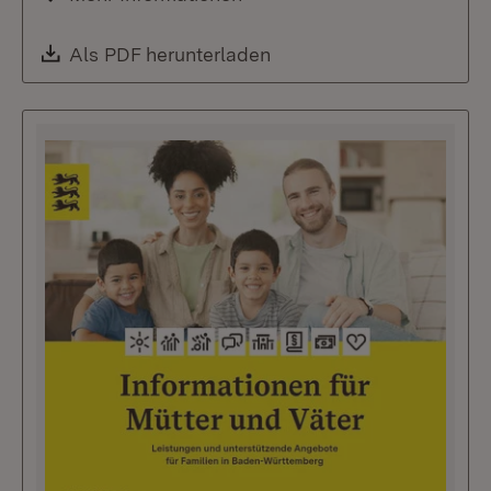
Download:
Als PDF herunterladen
(Öffnet in neuem Fenste