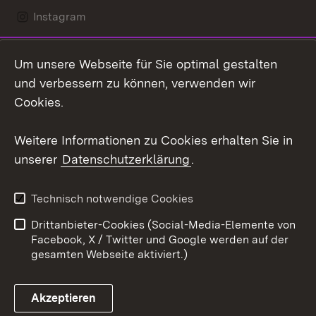
Instagram
LinkedIn
Um unsere Webseite für Sie optimal gestalten
Mastodon
und verbessern zu können, verwenden wir
Cookies.
Youtube
Weitere Informationen zu Cookies erhalten Sie in
Zum 
unserer
Datenschutzerklärung
.
Kontakt
Datenschutz
Erklärung zur
Benutzungshinweise
Technisch notwendige Cookies
Barrierefreiheit
Drittanbieter-Cookies (Social-Media-Elemente von
Impressum
Cookies
Facebook, X / Twitter und Google werden auf der
gesamten Webseite aktiviert.)
Akzeptieren
Link zum Landesportal