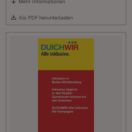
Mehr Informationen
Download:
Als PDF herunterladen
(Öffnet in neuem Fenste