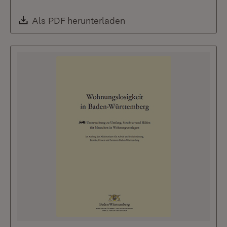
Download:
Als PDF herunterladen
(Öffnet in neuem Fenste