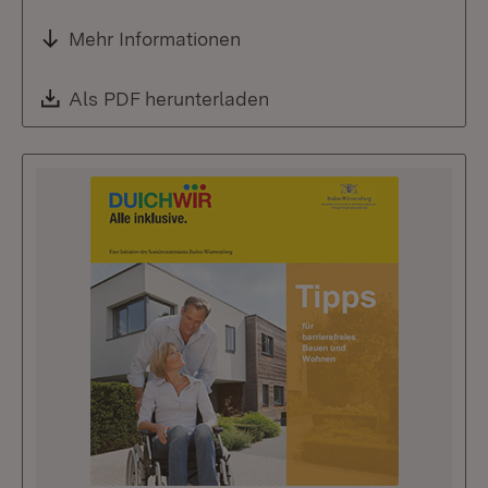
Mehr Informationen
Download:
Als PDF herunterladen
(Öffnet in neuem Fenste