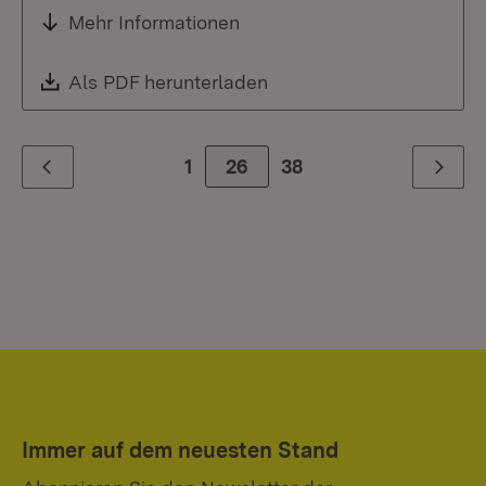
Mehr Informationen
Download:
Als PDF herunterladen
(Öffnet in neuem Fenste
1
Zur Seite
26
38
Zurück
Weiter
Immer auf dem neuesten Stand