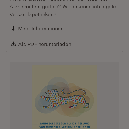
Arzneimitteln gibt es? Wie erkenne ich legale
Versandapotheken?
Mehr Informationen
Download:
Als PDF herunterladen
(Öffnet in neuem Fenste