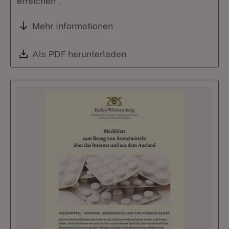
erreichen“.
Mehr Informationen
Download:
Als PDF herunterladen
(Öffnet in neuem Fenste