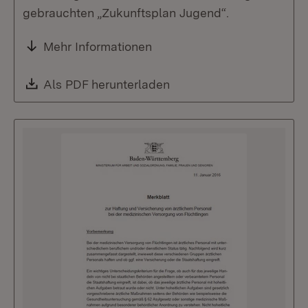
gebrauchten „Zukunftsplan Jugend“.
Mehr Informationen
Download:
Als PDF herunterladen
(Öffnet in neuem Fenste