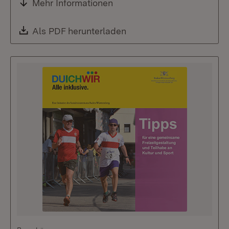
Mehr Informationen
Download:
Als PDF herunterladen
(Öffnet in neuem Fenste