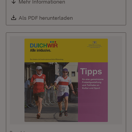
Mehr Informationen
Download:
Als PDF herunterladen
(Öffnet in neuem Fenste