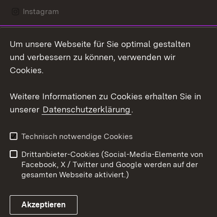
Instagram
LinkedIn
Um unsere Webseite für Sie optimal gestalten
Mastodon
und verbessern zu können, verwenden wir
Cookies.
Youtube
Weitere Informationen zu Cookies erhalten Sie in
Zum 
unserer
Datenschutzerklärung
.
Kontakt
Datenschutz
Erklärung zur
Benutzungshinweise
Technisch notwendige Cookies
Barrierefreiheit
Drittanbieter-Cookies (Social-Media-Elemente von
Impressum
Cookies
Facebook, X / Twitter und Google werden auf der
gesamten Webseite aktiviert.)
Akzeptieren
Link zum Landesportal