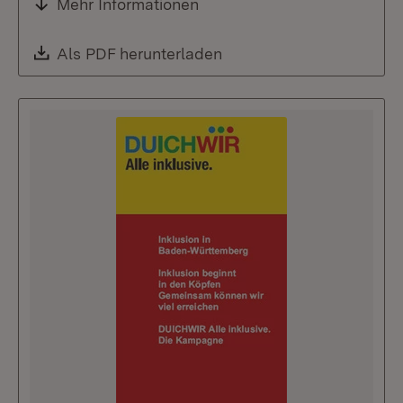
Mehr Informationen
Download:
Als PDF herunterladen
(Öffnet in neuem Fenste