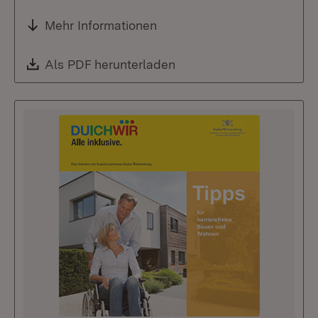
Mehr Informationen
Download:
Als PDF herunterladen
(Öffnet in neuem Fenste