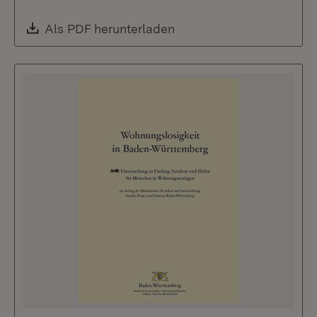
Download:
Als PDF herunterladen
(Öffnet in neuem Fenste