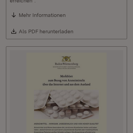
erreichen“.
Mehr Informationen
Download:
Als PDF herunterladen
(Öffnet in neuem Fenste