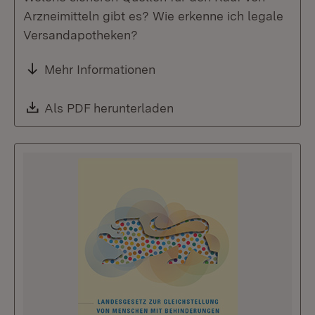
Arzneimitteln gibt es? Wie erkenne ich legale
Versandapotheken?
Mehr Informationen
Download:
Als PDF herunterladen
(Öffnet in neuem Fenste