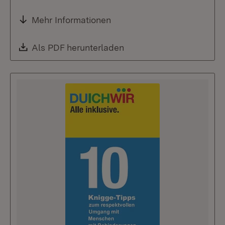
Mehr Informationen
Download:
Als PDF herunterladen
(Öffnet in neuem Fenste