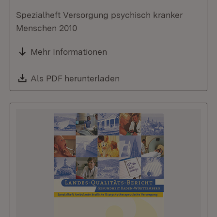
Spezialheft Versorgung psychisch kranker
Menschen 2010
Mehr Informationen
Download:
Als PDF herunterladen
(Öffnet in neuem Fenste