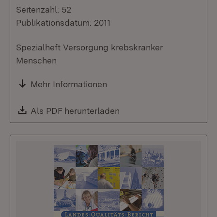
Seitenzahl: 52
Publikationsdatum: 2011
Spezialheft Versorgung krebskranker
Menschen
Mehr Informationen
Download:
Als PDF herunterladen
(Öffnet in neuem Fenste