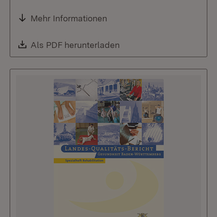
Mehr Informationen
Download:
Als PDF herunterladen
(Öffnet in neuem Fenste