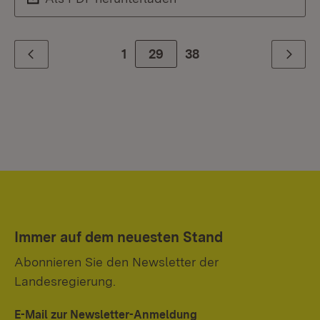
1
Zur Seite
29
38
Zurück
Weiter
Immer auf dem neuesten Stand
Abonnieren Sie den Newsletter der
Landesregierung.
E-Mail zur Newsletter-Anmeldung