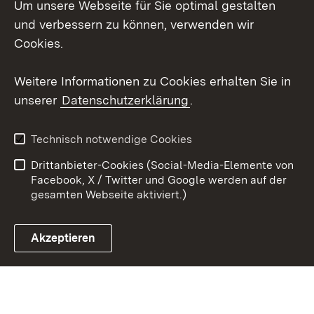
Um unsere Webseite für Sie optimal gestalten
Mastodon
und verbessern zu können, verwenden wir
Cookies.
Youtube
Weitere Informationen zu Cookies erhalten Sie in
Zum 
unserer
Datenschutzerklärung
.
Kontakt
Datenschutz
Erklärung zur
Benutzungshinweise
Technisch notwendige Cookies
Barrierefreiheit
Drittanbieter-Cookies (Social-Media-Elemente von
Impressum
Cookies
Facebook, X / Twitter und Google werden auf der
gesamten Webseite aktiviert.)
Akzeptieren
Link zum Landesportal