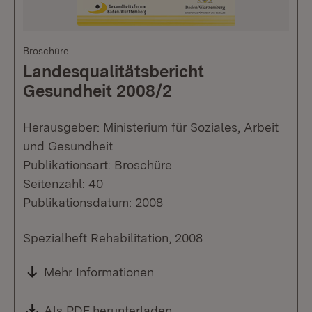
Broschüre
Landesqualitätsbericht
Gesundheit 2008/2
Herausgeber: Ministerium für Soziales, Arbeit
und Gesundheit
Publikationsart: Broschüre
Seitenzahl: 40
Publikationsdatum: 2008
Spezialheft Rehabilitation, 2008
Mehr Informationen
Download:
Als PDF herunterladen
(Öffnet in neuem Fenste