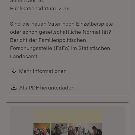
Seitenzahl: 36
Publikationsdatum: 2014
Sind die neuen Väter noch Einzelbeispiele
oder schon gesellschaftliche Normalität? -
Bericht der Familienpolitischen
Forschungsstelle (FaFo) im Statistischen
Landesamt
Mehr Informationen
Download:
Als PDF herunterladen
(Öffnet in neuem Fenste