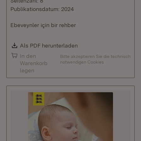
Seitenzahl: 8
Publikationsdatum: 2024
Ebeveynler için bir rehber
Download:
Als PDF herunterladen
(Öffnet in neuem Fenste
In den
Bitte akzeptieren Sie die technisch
notwendigen Cookies
Warenkorb
legen