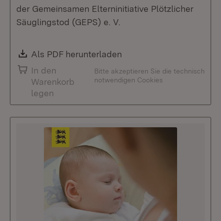
der Gemeinsamen Elterninitiative Plötzlicher
Säuglingstod (GEPS) e. V.
Download:
Als PDF herunterladen
(Öffnet in neuem Fenste
In den
Bitte akzeptieren Sie die technisch
notwendigen Cookies
Warenkorb
legen