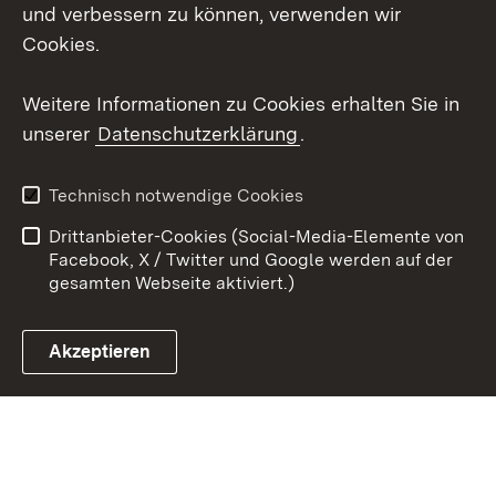
Mastodon
und verbessern zu können, verwenden wir
Cookies.
Youtube
Weitere Informationen zu Cookies erhalten Sie in
Zum 
unserer
Datenschutzerklärung
.
Kontakt
Datenschutz
Erklärung zur
Benutzungshinweise
Technisch notwendige Cookies
Barrierefreiheit
Drittanbieter-Cookies (Social-Media-Elemente von
Impressum
Cookies
Facebook, X / Twitter und Google werden auf der
gesamten Webseite aktiviert.)
Akzeptieren
Link zum Landesportal