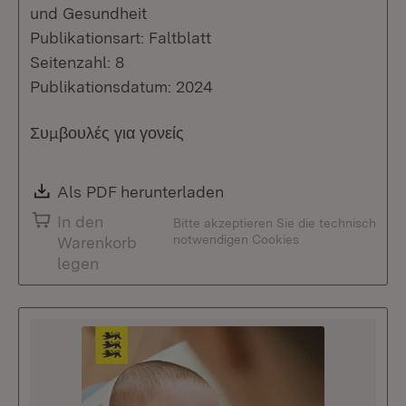
und Gesundheit
Publikationsart: Faltblatt
Seitenzahl: 8
Publikationsdatum: 2024
Συμβουλές για γονείς
Download:
Als PDF herunterladen
(Öffnet in neuem Fenste
In den
Bitte akzeptieren Sie die technisch
notwendigen Cookies
Warenkorb
legen