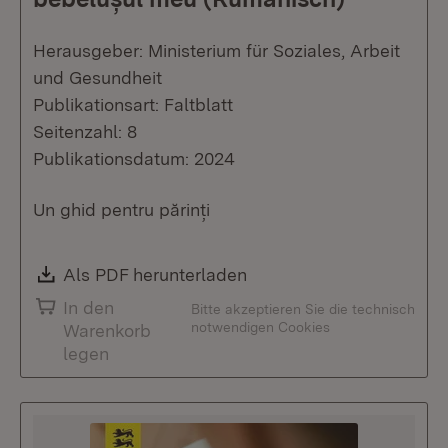
Herausgeber: Ministerium für Soziales, Arbeit
und Gesundheit
Publikationsart: Faltblatt
Seitenzahl: 8
Publikationsdatum: 2024
Un ghid pentru părinți
Download:
Als PDF herunterladen
(Öffnet in neuem Fenste
In den
Bitte akzeptieren Sie die technisch
notwendigen Cookies
Warenkorb
legen