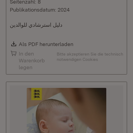
Seitenzahl: 8
Publikationsdatum: 2024
دليل استرشادي للوالدين
Download:
Als PDF herunterladen
(Öffnet in neuem Fenste
In den
Bitte akzeptieren Sie die technisch
notwendigen Cookies
Warenkorb
legen