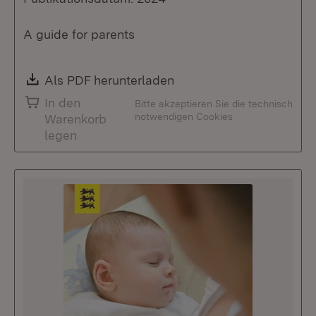
A guide for parents
Download:
Als PDF herunterladen
(Öffnet in neuem Fenste
In den
Bitte akzeptieren Sie die technisch
notwendigen Cookies
Warenkorb
legen