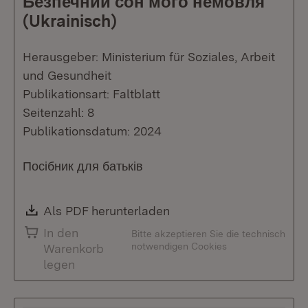
Безпечний сон мого немовля
(Ukrainisch)
Herausgeber: Ministerium für Soziales, Arbeit
und Gesundheit
Publikationsart: Faltblatt
Seitenzahl: 8
Publikationsdatum: 2024
Посібник для батьків
Download:
Als PDF herunterladen
(Öffnet in neuem Fenste
In den
Bitte akzeptieren Sie die technisch
notwendigen Cookies
Warenkorb
legen