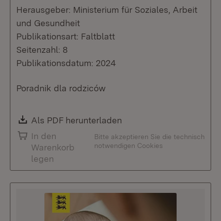
Herausgeber: Ministerium für Soziales, Arbeit
und Gesundheit
Publikationsart: Faltblatt
Seitenzahl: 8
Publikationsdatum: 2024
Poradnik dla rodziców
Download:
Als PDF herunterladen
(Öffnet in neuem Fenste
In den
Bitte akzeptieren Sie die technisch
notwendigen Cookies
Warenkorb
legen