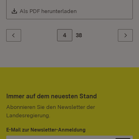
Download:
Als PDF herunterladen
(Öffnet in neuem Fenste
Zur Seite
4
38
Zurück
Weiter
Immer auf dem neuesten Stand
Abonnieren Sie den Newsletter der
Landesregierung.
E-Mail zur Newsletter-Anmeldung