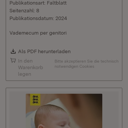
Publikationsart: Faltblatt
Seitenzahl: 8
Publikationsdatum: 2024
Vademecum per genitori
Download:
Als PDF herunterladen
(Öffnet in neuem Fenste
In den
Bitte akzeptieren Sie die technisch
notwendigen Cookies
Warenkorb
legen