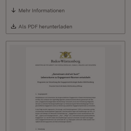
Mehr Informationen
Download:
Als PDF herunterladen
(Öffnet in neuem Fenste