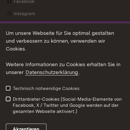
Facebook
Instagram
LinkedIn
Um unsere Webseite für Sie optimal gestalten
Mastodon
und verbessern zu können, verwenden wir
Cookies.
Youtube
Weitere Informationen zu Cookies erhalten Sie in
Zum 
unserer
Datenschutzerklärung
.
Kontakt
Datenschutz
Erklärung zur
Benutzungshinweise
Technisch notwendige Cookies
Barrierefreiheit
Drittanbieter-Cookies (Social-Media-Elemente von
Impressum
Cookies
Facebook, X / Twitter und Google werden auf der
gesamten Webseite aktiviert.)
Akzeptieren