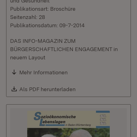
und Gesundheit
Publikationsart: Broschüre
Seitenzahl: 28
Publikationsdatum: 09-7-2014
DAS INFO-MAGAZIN ZUM
BÜRGERSCHAFTLICHEN ENGAGEMENT in
neuem Layout
Mehr Informationen
Download:
Als PDF herunterladen
(Öffnet in neuem Fenste