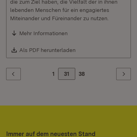
die zum Ziel haben, die Vielfalt der in ihnen
lebenden Menschen für ein engagiertes
Miteinander und Füreinander zu nutzen.
Mehr Informationen
Download:
Als PDF herunterladen
(Öffnet in neuem Fenste
1
Zur Seite
31
38
Zurück
Weiter
Immer auf dem neuesten Stand