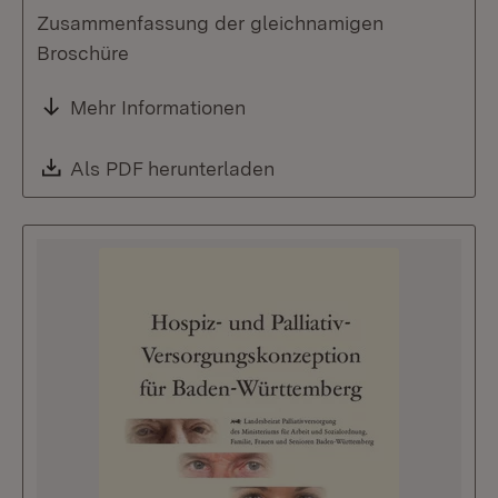
Zusammenfassung der gleichnamigen
Broschüre
Mehr Informationen
Download:
Als PDF herunterladen
(Öffnet in neuem Fenste