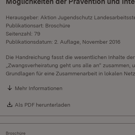
Möglichkeiten der Prävention und Inte
Herausgeber: Aktion Jugendschutz Landesarbeitss
Publikationsart: Broschüre
Seitenzahl: 79
Publikationsdatum: 2. Auflage, November 2016
Die Handreichung fasst die wesentlichen Inhalte der 
„Zwangsverheiratung geht uns alle an“ zusammen, u
Grundlagen für eine Zusammenarbeit in lokalen Net
Mehr Informationen
Download:
Als PDF herunterladen
(Öffnet in neuem Fenster)
Broschüre