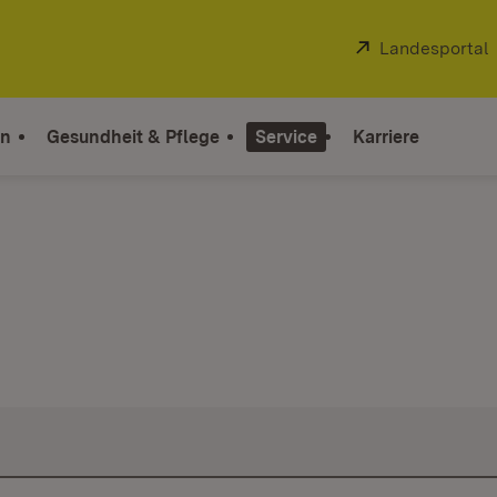
Extern:
Landesportal
on
Gesundheit & Pflege
Service
Karriere