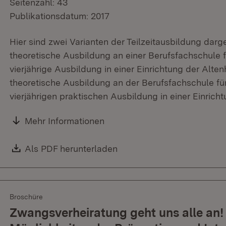
Seitenzahl: 43
Publikationsdatum: 2017
Hier sind zwei Varianten der Teilzeitausbildung darges
theoretische Ausbildung an einer Berufsfachschule f
vierjährige Ausbildung in einer Einrichtung der Altenh
theoretische Ausbildung an der Berufsfachschule für
vierjährigen praktischen Ausbildung in einer Einricht
Mehr Informationen
Download:
Als PDF herunterladen
(Öffnet in neuem Fenster)
Broschüre
Zwangsverheiratung geht uns alle an