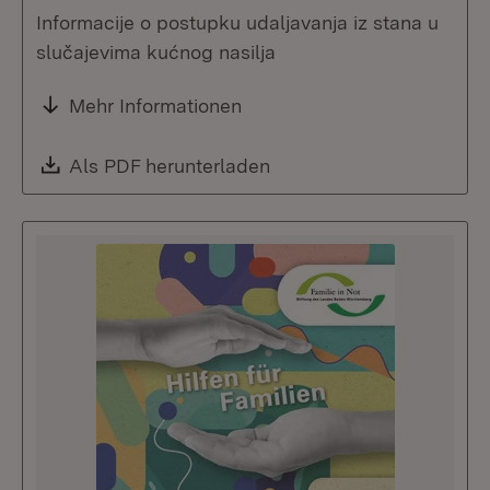
Informacije o postupku udaljavanja iz stana u
slučajevima kućnog nasilja
Mehr Informationen
Download:
Als PDF herunterladen
(Öffnet in neuem Fenste