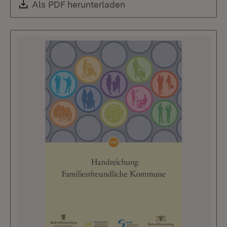
Download:
Als PDF herunterladen
(Öffnet in neuem Fenste