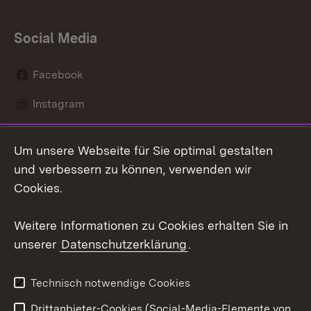
Social Media
Facebook
Instagram
LinkedIn
Um unsere Webseite für Sie optimal gestalten
Mastodon
und verbessern zu können, verwenden wir
Cookies.
Youtube
Weitere Informationen zu Cookies erhalten Sie in
Zum 
unserer
Datenschutzerklärung
.
Kontakt
Datenschutz
Erklärung zur
Benutzungshinweise
Technisch notwendige Cookies
Barrierefreiheit
Drittanbieter-Cookies (Social-Media-Elemente von