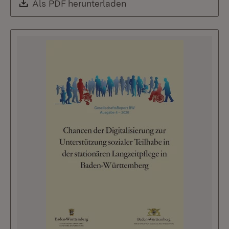
Download:
Als PDF herunterladen
(Öffnet in neuem Fenste