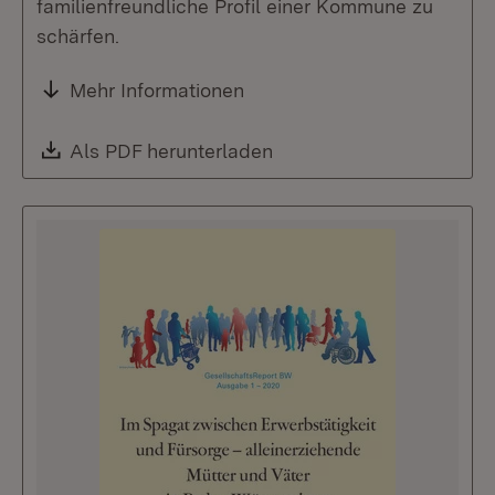
familienfreundliche Profil einer Kommune zu
schärfen.
Mehr Informationen
Download:
Als PDF herunterladen
(Öffnet in neuem Fenste