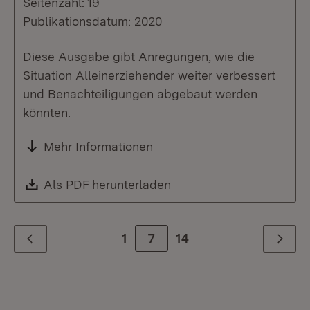
Seitenzahl: 19
Publikationsdatum: 2020
Diese Ausgabe gibt Anregungen, wie die
Situation Alleinerziehender weiter verbessert
und Benachteiligungen abgebaut werden
könnten.
Mehr Informationen
Download:
Als PDF herunterladen
(Öffnet in neuem Fenste
1
Zur Seite
7
14
Zurück
Weiter