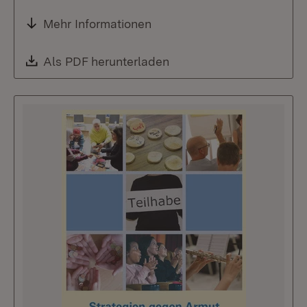
Mehr Informationen
Download:
Als PDF herunterladen
(Öffnet in neuem Fenste