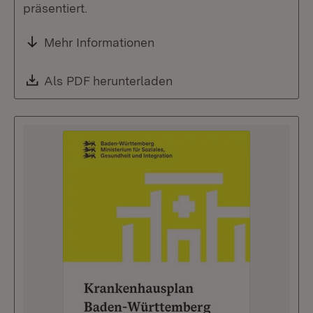
präsentiert.
Mehr Informationen
Download:
Als PDF herunterladen
(Öffnet in neuem Fenste