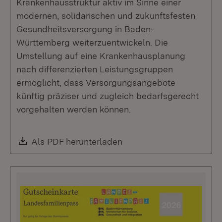
Krankenhausstruktur aktiv im Sinne einer
modernen, solidarischen und zukunftsfesten
Gesundheitsversorgung in Baden-
Württemberg weiterzuentwickeln. Die
Umstellung auf eine Krankenhausplanung
nach differenzierten Leistungsgruppen
ermöglicht, dass Versorgungsangebote
künftig präziser und zugleich bedarfsgerecht
vorgehalten werden können.
Download:
Als PDF herunterladen
(Öffnet in neuem Fenste