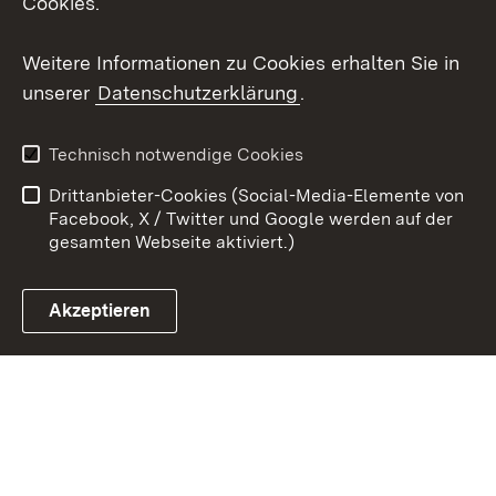
Cookies.
Youtube
Weitere Informationen zu Cookies erhalten Sie in
Zum 
unserer
Datenschutzerklärung
.
Kontakt
Datenschutz
Erklärung zur
Benutzungshinweise
Technisch notwendige Cookies
Barrierefreiheit
Drittanbieter-Cookies (Social-Media-Elemente von
Impressum
Cookies
Facebook, X / Twitter und Google werden auf der
gesamten Webseite aktiviert.)
Akzeptieren
Link zum Landesportal