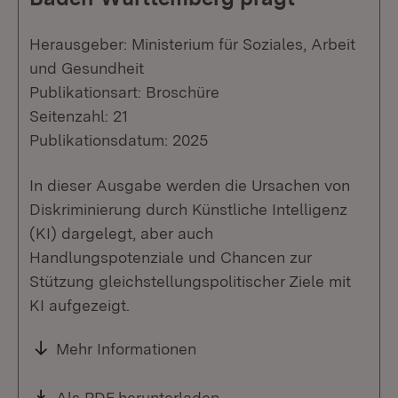
Herausgeber: Ministerium für Soziales, Arbeit
und Gesundheit
Publikationsart: Broschüre
Seitenzahl: 21
Publikationsdatum: 2025
In dieser Ausgabe werden die Ursachen von
Diskriminierung durch Künstliche Intelligenz
(KI) dargelegt, aber auch
Handlungspotenziale und Chancen zur
Stützung gleichstellungspolitischer Ziele mit
KI aufgezeigt.
Mehr Informationen
Download:
Als PDF herunterladen
(Öffnet in neuem Fenste