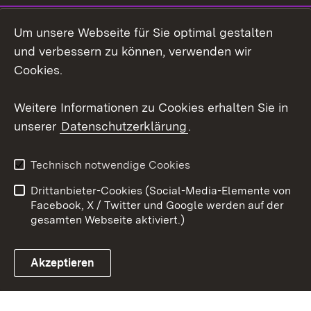
LinkedIn
Um unsere Webseite für Sie optimal gestalten
Mastodon
und verbessern zu können, verwenden wir
Cookies.
Youtube
Weitere Informationen zu Cookies erhalten Sie in
Zum 
unserer
Datenschutzerklärung
.
Kontakt
Datenschutz
Erklärung zur
Benutzungshinweise
Technisch notwendige Cookies
Barrierefreiheit
Drittanbieter-Cookies (Social-Media-Elemente von
Impressum
Cookies
Facebook, X / Twitter und Google werden auf der
gesamten Webseite aktiviert.)
Akzeptieren
Link zum Landesportal