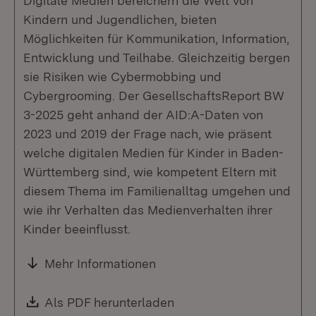
Digitale Medien bereichern die Welt von
Kindern und Jugendlichen, bieten
Möglichkeiten für Kommunikation, Information,
Entwicklung und Teilhabe. Gleichzeitig bergen
sie Risiken wie Cybermobbing und
Cybergrooming. Der GesellschaftsReport BW
3-2025 geht anhand der AID:A-Daten von
2023 und 2019 der Frage nach, wie präsent
welche digitalen Medien für Kinder in Baden-
Württemberg sind, wie kompetent Eltern mit
diesem Thema im Familienalltag umgehen und
wie ihr Verhalten das Medienverhalten ihrer
Kinder beeinflusst.
Mehr Informationen
Download:
Als PDF herunterladen
(Öffnet in neuem Fenste