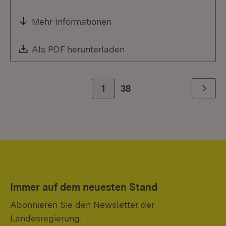
Mehr Informationen
Download:
Als PDF herunterladen
(Öffnet in neuem Fenste
Zur Seite
1
38
Weiter
Immer auf dem neuesten Stand
Abonnieren Sie den Newsletter der
Landesregierung.