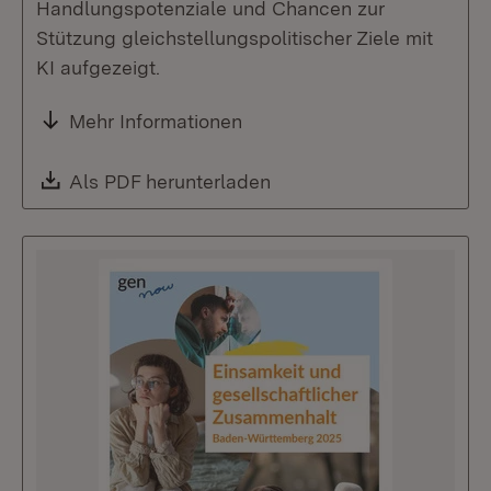
Handlungspotenziale und Chancen zur
Stützung gleichstellungspolitischer Ziele mit
KI aufgezeigt.
Mehr Informationen
Download:
Als PDF herunterladen
(Öffnet in neuem Fenste