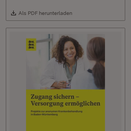
Download:
Als PDF herunterladen
(Öffnet in neuem Fenste