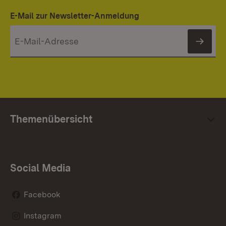
E-Mail zur Newsletter-Anmeldung
News
Themenübersicht
Social Media
Facebook
Instagram