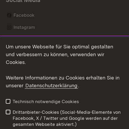
Social Media
Facebook
Instagram
LinkedIn
Um unsere Webseite für Sie optimal gestalten
Mastodon
und verbessern zu können, verwenden wir
Cookies.
Youtube
Weitere Informationen zu Cookies erhalten Sie in
Zum 
unserer
Datenschutzerklärung
.
Kontakt
Datenschutz
Erklärung zur
Benutzungshinweise
Technisch notwendige Cookies
Barrierefreiheit
Drittanbieter-Cookies (Social-Media-Elemente von
Impressum
Cookies
Facebook, X / Twitter und Google werden auf der
gesamten Webseite aktiviert.)