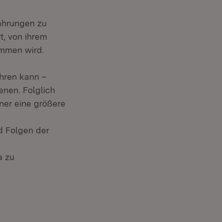
ahrungen zu
t, von ihrem
ommen wird.
ehren kann –
nen. Folglich
ner eine größere
d Folgen der
a zu