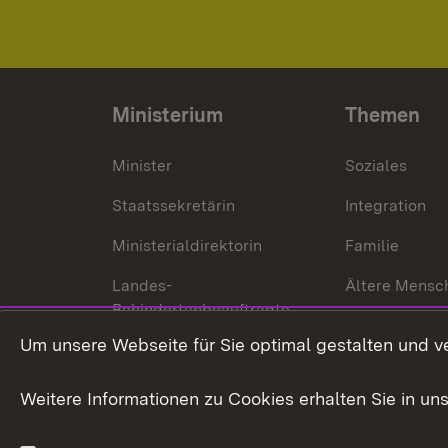
Ministerium
Themen
Minister
Soziales
Staatssekretärin
Integration
Ministerialdirektorin
Familie
Landes-
Ältere Mensc
Behindertenbeauftragte
Menschen mi
Um unsere Webseite für Sie optimal gestalten und v
Bürgerreferent
Behinderung
Karriere
Bürgerengag
Weitere Informationen zu Cookies erhalten Sie in un
Anfahrt
Gesundheit &