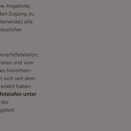
ne Angebote,
 den Zugang zu
itenende) alle
häuslicher
nnerhilfetelefon,
ziales und vom
es Nordrhein-
 sich seit dem
t erlebt haben
fetelefon unter
 der
ngebot.