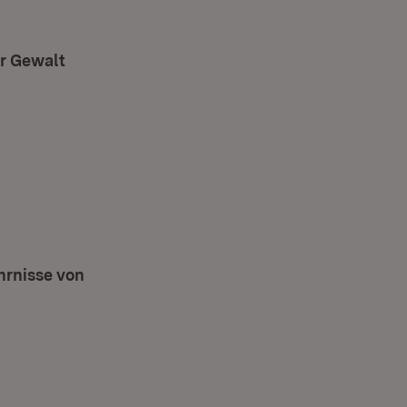
er Gewalt
 neuem Fenster)
euem Fenster)
hrnisse von
)