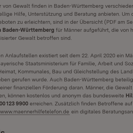
r von Gewalt finden in Baden-Württemberg verschiede
ellige Hilfe, Unterstützung und Beratung anbieten. Um
boten zu erleichtern, sind in der Übersicht (PDF am Se
in Baden-Württemberg
für Männer aufgeführt, die von 
sierter Gewalt betroffen sind.
n Anlaufstellen existiert seit dem 22. April 2020 ein Mä
ayerische Staatsministerium für Familie, Arbeit und So
 Heimat, Kommunales, Bau und Gleichstellung des Land
eben gerufen wurde. Auch Baden-Württemberg beteiligt
t einer finanziellen Förderung daran. Männer, die Gewal
ben, können kostenlos und anonym das bundesweite
Hil
00 123 9900
erreichen. Zusätzlich finden Betroffene auf
Extern:
(Öffnet in neuem Fenster)
www.maennerhilfetelefon.de
ein digitales Beratungsa
s