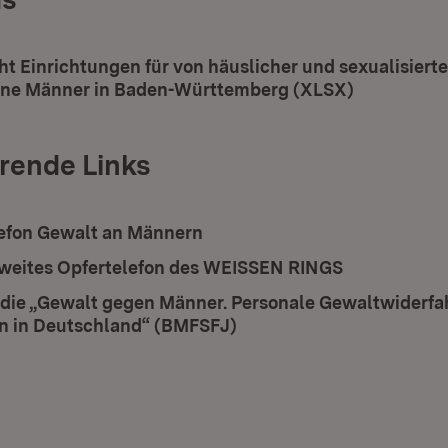
ad:
ht Einrichtungen für von häuslicher und sexualisiert
ene Männer in Baden-Württemberg (XLSX)
(Öffnet in
rende Links
lefon Gewalt an Männern
(Öffnet in neuem Fenster)
eites Opfertelefon des WEISSEN RINGS
(Öffnet in n
udie „Gewalt gegen Männer. Personale Gewaltwiderfa
 in Deutschland“ (BMFSFJ)
(Öffnet in neuem Fenster