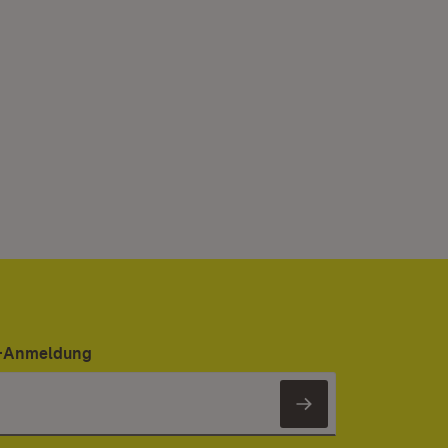
er-Anmeldung
Newsletter 