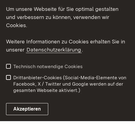
LinkedIn
Um unsere Webseite für Sie optimal gestalten
Mastodon
und verbessern zu können, verwenden wir
Cookies.
Youtube
Weitere Informationen zu Cookies erhalten Sie in
Zum 
unserer
Datenschutzerklärung
.
Kontakt
Datenschutz
Erklärung zur
Benutzungshinweise
Technisch notwendige Cookies
Barrierefreiheit
Drittanbieter-Cookies (Social-Media-Elemente von
Impressum
Cookies
Facebook, X / Twitter und Google werden auf der
gesamten Webseite aktiviert.)
Akzeptieren
Link zum Landesportal