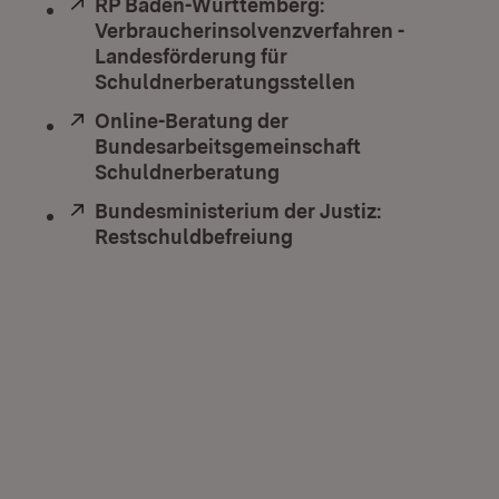
Extern:
RP Baden-Württemberg:
Verbraucherinsolvenzverfahren -
Landesförderung für
Schuldnerberatungsstellen
(Öffnet in neu
Extern:
Online-Beratung der
Bundesarbeitsgemeinschaft
Schuldnerberatung
(Öffnet in neuem Fenst
Extern:
Bundesministerium der Justiz:
Restschuldbefreiung
(Öffnet in neuem Fens