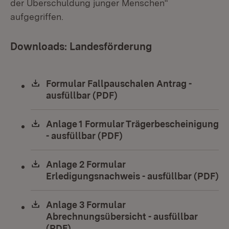
der Überschuldung junger Menschen“
aufgegriffen.
Downloads: Landesförderung
Download:
Formular Fallpauschalen Antrag -
ausfüllbar (PDF)
(Öffnet in neuem Fenster)
Download:
Anlage 1 Formular Trägerbescheinigung
- ausfüllbar (PDF)
(Öffnet in neuem Fenste
Download:
Anlage 2 Formular
Erledigungsnachweis - ausfüllbar (PDF)
(Ö
Download:
Anlage 3 Formular
Abrechnungsübersicht - ausfüllbar
(PDF)
(Öffnet in neuem Fenster)