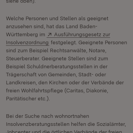
siehe oben).
Welche Personen und Stellen als geeignet
anzusehen sind, hat das Land Baden-
Extern:
Württemberg im
Ausführungsgesetz zur
(Öffnet in neuem Fenster)
Insolvenzordnung
festgelegt. Geeignete Personen
sind zum Beispiel Rechtsanwälte, Notare,
Steuerberater. Geeignete Stellen sind zum
Beispiel Schuldnerberatungsstellen in der
Trägerschaft von Gemeinden, Stadt- oder
Landkreisen, den Kirchen oder der Verbände der
freien Wohlfahrtspflege (Caritas, Diakonie,
Paritätischer etc.).
Bei der Suche nach wohnortnahen
Insolvenzberatungsstellen helfen die Sozialämter,
Jobcenter und die örtlichen Verbände der freien