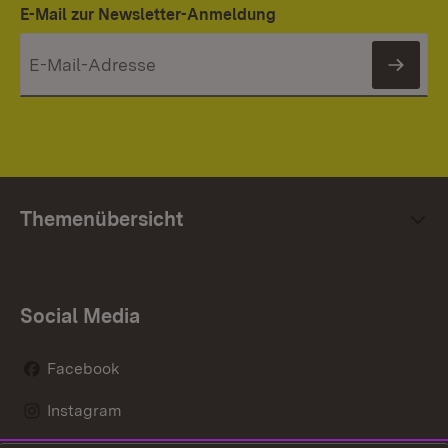
E-Mail zur Newsletter-Anmeldung
News
Themenübersicht
Social Media
Facebook
Instagram