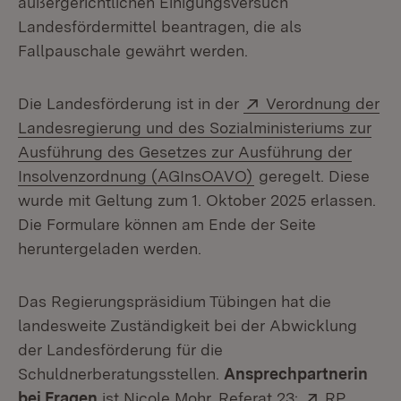
außergerichtlichen Einigungsversuch
Landesfördermittel beantragen, die als
Fallpauschale gewährt werden.
Extern:
Die Landesförderung ist in der
Verordnung der
Landesregierung und des Sozialministeriums zur
Ausführung des Gesetzes zur Ausführung der
(Öffnet in neuem Fe
Insolvenzordnung (AGInsOAVO)
geregelt. Diese
wurde mit Geltung zum 1. Oktober 2025 erlassen.
Die Formulare können am Ende der Seite
heruntergeladen werden.
Das Regierungspräsidium Tübingen hat die
landesweite Zuständigkeit bei der Abwicklung
der Landesförderung für die
Schuldnerberatungsstellen.
Ansprechpartnerin
Extern:
bei Fragen
ist Nicole Mohr, Referat 23:
RP