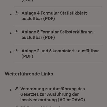
Download:
Anlage 4 Formular Statistikblatt -
ausfüllbar (PDF)
(Öffnet in neuem Fenster)
Download:
Anlage 5 Formular Selbsterklärung -
ausfüllbar (PDF)
(Öffnet in neuem Fenster)
Download:
Anlage 2 und 5 kombiniert - ausfüllbar
(PDF)
(Öffnet in neuem Fenster)
Weiterführende Links
Extern:
Verordnung zur Ausführung des
Gesetzes zur Ausführung der
Insolvenzordnung (AGInsOAVO)
(Öffnet in