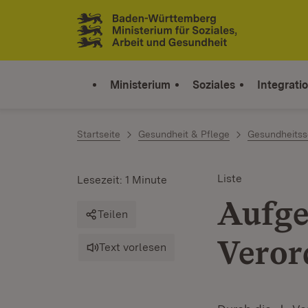
Zum Inhalt springen
Link zur Startseite
Ministerium
Soziales
Integrati
Startseite
Gesundheit & Pflege
Gesundheitss
Liste
Lesezeit: 1 Minute
Aufge
Teilen
Vero
Text vorlesen
Do