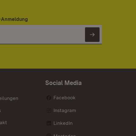
er-Anmeldung
Newsletter 
Social Media
Facebook
eilungen
s
Instagram
akt
LinkedIn