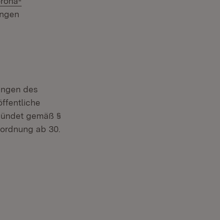
orona-
ungen
ungen des
ffentliche
rkündet gemäß §
rordnung ab 30.
)