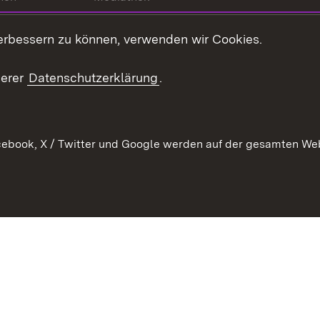
t
Veranstaltungen
erbessern zu können, verwenden wir Cookies.
en
RSS
ement
serer
Datenschutzerklärung
.
 Pflege
ebook, X / Twitter und Google werden auf der gesamten Webs
Kontakt
Datenschutz
Erklärung zur Barrierefreiheit