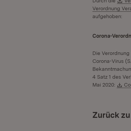
Durch die
Ve
Verordnung Ver
aufgehoben:
Corona-Verordnu
Die Verordnung
Corona-Virus (S
Bekanntmachung 
4 Satz 1 des Ve
Do
Mai 2020:
Co
Zurück zu