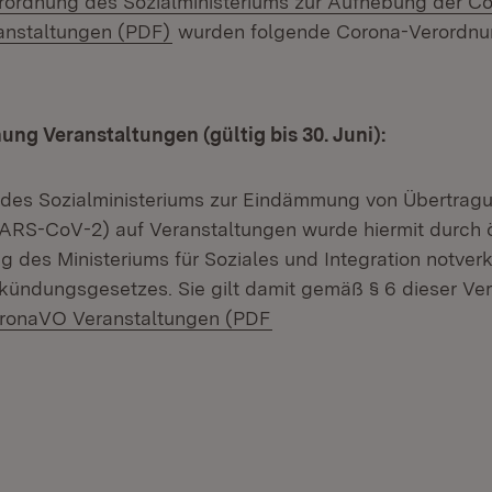
rordnung des Sozialministeriums zur Aufhebung der C
(Öffnet in neuem Fenster)
anstaltungen (PDF)
wurden folgende Corona-Verordn
ng Veranstaltungen (gültig bis 30. Juni):
 des Sozialministeriums zur Eindämmung von Übertrag
ARS-CoV-2) auf Veranstaltungen wurde hiermit durch ö
des Ministeriums für Soziales und Integration notve
rkündungsgesetzes. Sie gilt damit gemäß § 6 dieser Ve
wnload:
(Öffnet in neuem Fenster
ronaVO Veranstaltungen (PDF