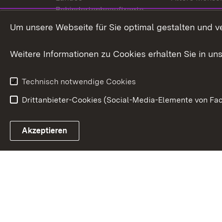
Behindertenbeauftragte
Menschen mi
Um unsere Webseite für Sie optimal gestalten und v
Bürgerreferent
Behinderung
Karriere
Bürgerengag
Weitere Informationen zu Cookies erhalten Sie in un
Anfahrt
Gesundheit &
Technisch notwendige Cookies
Drittanbieter-Cookies (Social-Media-Elemente von Fac
Link zum Landesportal
Akzeptieren