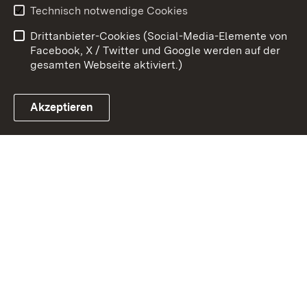
Erklärung zur
Benutzungshinweise
Technisch notwendige Cookies
Barrierefreiheit
Drittanbieter-Cookies (Social-Media-Elemente von
Impressum
Cookies
Facebook, X / Twitter und Google werden auf der
gesamten Webseite aktiviert.)
Akzeptieren
Link zum Landesportal