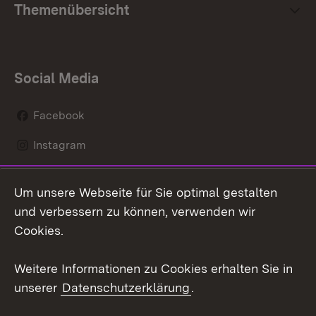
Themenübersicht
Social Media
Facebook
Instagram
LinkedIn
Um unsere Webseite für Sie optimal gestalten
Mastodon
und verbessern zu können, verwenden wir
Cookies.
Youtube
Weitere Informationen zu Cookies erhalten Sie in
Zum 
unserer
Datenschutzerklärung
.
Kontakt
Datenschutz